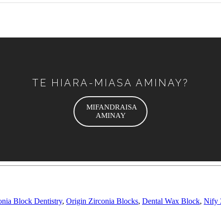
TE HIARA-MIASA AMINAY?
MIFANDRAISA
AMINAY
nia Block Dentistry
,
Origin Zirconia Blocks
,
Dental Wax Block
,
Nify 