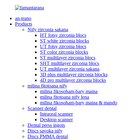
an-trano
Products
Nify zirconia sakana
HT fotsy zirconia blocs
ST white zirconia blocks
UT fotsy zirconia blocs
ST color zirconia blocks
ST multilayer zirconia blocs
SHT multilayer zirconia blocs
UT multilayer zirconia sakana
3D plus multilayer zirconia blocks
4D pro multilayer zirconia blocks
milina fitotoana nify
milina fikosoham-bary maina
milina fitotoana nify lena
milina fikosoham-bary maina & mando
Scanner dental
Intraoral scanner
Desktop scanner
Dental press ingots
Discs savoka nify
Discs PMMA dental