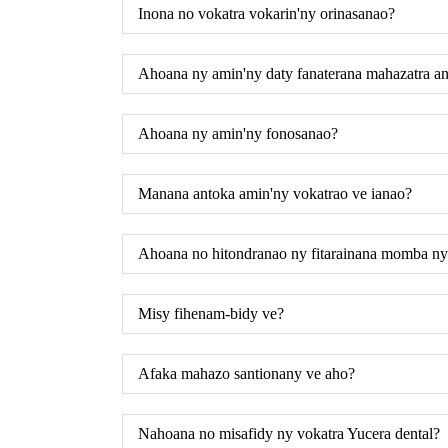
Inona no vokatra vokarin'ny orinasanao?
Ahoana ny amin'ny daty fanaterana mahazatra a
Ahoana ny amin'ny fonosanao?
Manana antoka amin'ny vokatrao ve ianao?
Ahoana no hitondranao ny fitarainana momba ny 
Misy fihenam-bidy ve?
Afaka mahazo santionany ve aho?
Nahoana no misafidy ny vokatra Yucera dental?