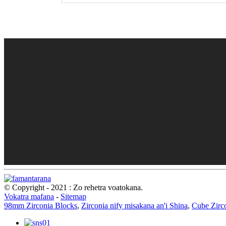
© Copyright - 2021 : Zo rehetra voatokana.
Vokatra mafana
-
Sitemap
98mm Zirconia Blocks
,
Zirconia nify misakana an'i Shina
,
Cube Zirco