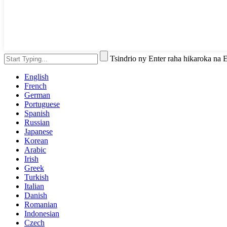
Tsindrio ny Enter raha hikaroka na
English
French
German
Portuguese
Spanish
Russian
Japanese
Korean
Arabic
Irish
Greek
Turkish
Italian
Danish
Romanian
Indonesian
Czech