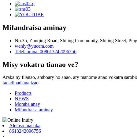
Mifandraisa aminay
No.35, Zhuqing Road, Shijing Community, Shijing Street, Pin
wenly@yucera.com
Telefaonina: 008613242096756
Misy vokatra tianao ve?
Araka ny filanao, amboary ho anao, ary manome anao vokatra sarobi
fanadihadiana izao
Products
NEWS
Momba anay
Mifandraisa aminay
Alefaso mailaka
8613242096756
x