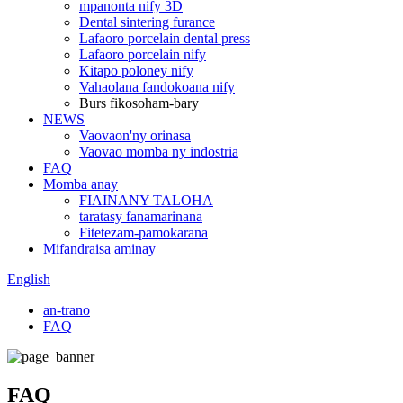
mpanonta nify 3D
Dental sintering furance
Lafaoro porcelain dental press
Lafaoro porcelain nify
Kitapo poloney nify
Vahaolana fandokoana nify
Burs fikosoham-bary
NEWS
Vaovaon'ny orinasa
Vaovao momba ny indostria
FAQ
Momba anay
FIAINANY TALOHA
taratasy fanamarinana
Fitetezam-pamokarana
Mifandraisa aminay
English
an-trano
FAQ
FAQ