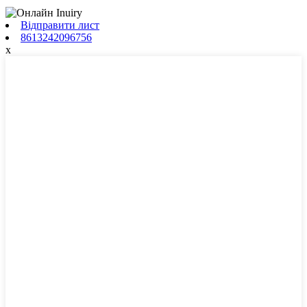
Відправити лист
8613242096756
x