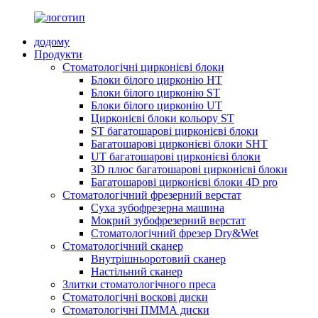
додому
Продукти
Стоматологічні цирконієві блоки
Блоки білого цирконію HT
Блоки білого цирконію ST
Блоки білого цирконію UT
Цирконієві блоки кольору ST
ST багатошарові цирконієві блоки
Багатошарові цирконієві блоки SHT
UT багатошарові цирконієві блоки
3D плюс багатошарові цирконієві блоки
Багатошарові цирконієві блоки 4D pro
Стоматологічний фрезерний верстат
Суха зубофрезерна машина
Мокрий зубофрезерний верстат
Стоматологічний фрезер Dry&Wet
Стоматологічний сканер
Внутрішньоротовий сканер
Настільний сканер
Злитки стоматологічного преса
Стоматологічні воскові диски
Стоматологічні ПММА диски