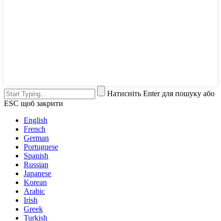
Натисніть Enter для пошуку або
ESC щоб закрити
English
French
German
Portuguese
Spanish
Russian
Japanese
Korean
Arabic
Irish
Greek
Turkish