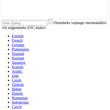
Otsimiseks vajutage sisestusklahvi
või sulgemiseks ESC-klahvi
English
French
German
Portuguese
Spanish
Russian
Japanese
Korean
Arabic
Irish
Greek
Turkish
Italian
Danish
Romanian
Indonesian
Czech