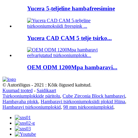
Yucera 5-teljeline hambafreesimine
Yucera CAD CAM 5 telje tsirko...
OEM ODM 1200Mpa hambaravi...
© Autoriõigus - 2021 : Kõik õigused kaitstud.
Kuumad tooted
-
Saidikaart
Tsirkooniumplokkide päritolu
,
Cube Zirconia Block hambaravi
,
Hambavaha plokk
,
Hambaravi tsirkooniumoksiidi plokid Hiina
,
Hambaravi tsirkooniumplokid
,
98 mm tsirkooniumplokid
,