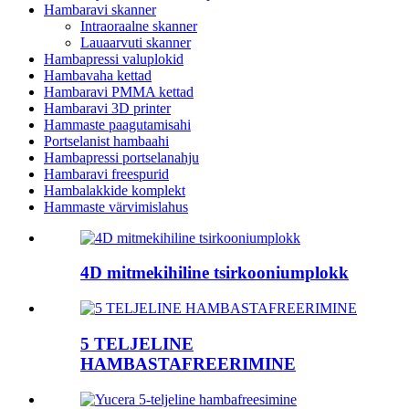
Hambaravi skanner
Intraoraalne skanner
Lauaarvuti skanner
Hambapressi valuplokid
Hambavaha kettad
Hambaravi PMMA kettad
Hambaravi 3D printer
Hammaste paagutamisahi
Portselanist hambaahi
Hambapressi portselanahju
Hambaravi freespurid
Hambalakkide komplekt
Hammaste värvimislahus
4D mitmekihiline tsirkooniumplokk
5 TELJELINE
HAMBASTAFREERIMINE