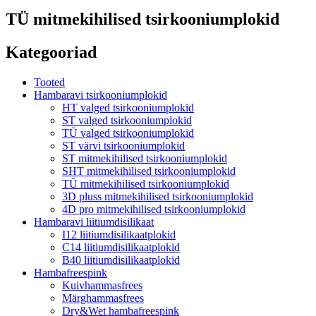
TÜ mitmekihilised tsirkooniumplokid
Kategooriad
Tooted
Hambaravi tsirkooniumplokid
HT valged tsirkooniumplokid
ST valged tsirkooniumplokid
TÜ valged tsirkooniumplokid
ST värvi tsirkooniumplokid
ST mitmekihilised tsirkooniumplokid
SHT mitmekihilised tsirkooniumplokid
TÜ mitmekihilised tsirkooniumplokid
3D pluss mitmekihilised tsirkooniumplokid
4D pro mitmekihilised tsirkooniumplokid
Hambaravi liitiumdisilikaat
I12 liitiumdisilikaatplokid
C14 liitiumdisilikaatplokid
B40 liitiumdisilikaatplokid
Hambafreespink
Kuivhammasfrees
Märghammasfrees
Dry&Wet hambafreespink