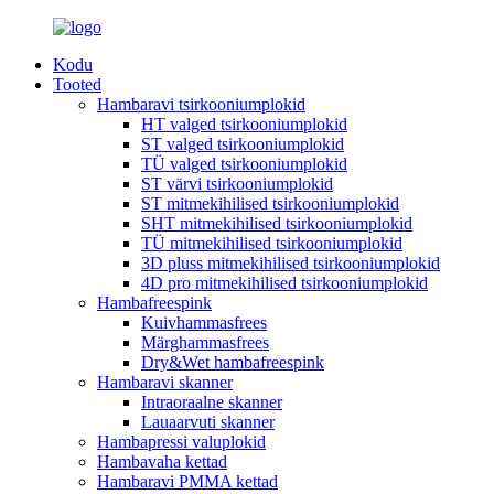
Kodu
Tooted
Hambaravi tsirkooniumplokid
HT valged tsirkooniumplokid
ST valged tsirkooniumplokid
TÜ valged tsirkooniumplokid
ST värvi tsirkooniumplokid
ST mitmekihilised tsirkooniumplokid
SHT mitmekihilised tsirkooniumplokid
TÜ mitmekihilised tsirkooniumplokid
3D pluss mitmekihilised tsirkooniumplokid
4D pro mitmekihilised tsirkooniumplokid
Hambafreespink
Kuivhammasfrees
Märghammasfrees
Dry&Wet hambafreespink
Hambaravi skanner
Intraoraalne skanner
Lauaarvuti skanner
Hambapressi valuplokid
Hambavaha kettad
Hambaravi PMMA kettad