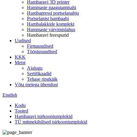
Hambaravi 3D printer
Hammaste paagutamisahi
Hambapressi portselanahju
Portselanist hambaahi
Hambalakkide komplekt
Hammaste värvimislahus
Hambaravi freespurid
Uudised
Firmauudised
Tööstusuudised
KKK
Meist
Ajalugu
Sertifikaadid
Tehase ringkäik
Võta meiega ühendust
English
Kodu
Tooted
Hambaravi tsirkooniumplokid
TÜ mitmekihilised tsirkooniumplokid