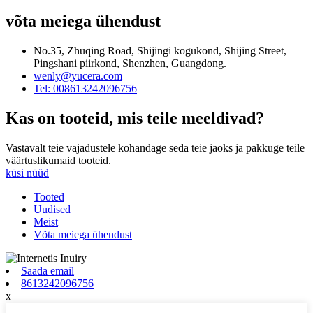
võta meiega ühendust
No.35, Zhuqing Road, Shijingi kogukond, Shijing Street,
Pingshani piirkond, Shenzhen, Guangdong.
wenly@yucera.com
Tel: 008613242096756
Kas on tooteid, mis teile meeldivad?
Vastavalt teie vajadustele kohandage seda teie jaoks ja pakkuge teile
väärtuslikumaid tooteid.
küsi nüüd
Tooted
Uudised
Meist
Võta meiega ühendust
Saada email
8613242096756
x