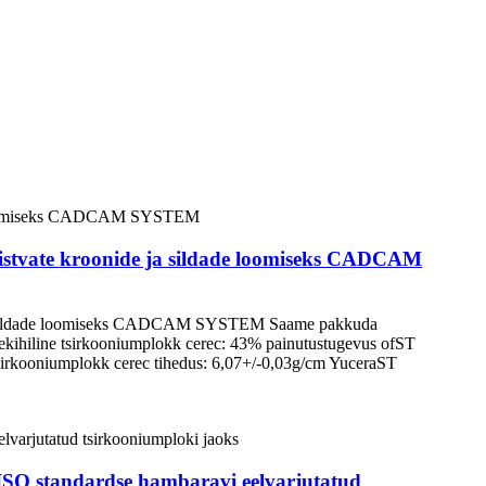
aistvate kroonide ja sildade loomiseks CADCAM
de ja sildade loomiseks CADCAM SYSTEM Saame pakkuda
ekihiline tsirkooniumplokk cerec: 43% painutustugevus ofST
tsirkooniumplokk cerec tihedus: 6,07+/-0,03g/cm YuceraST
SO standardse hambaravi eelvarjutatud