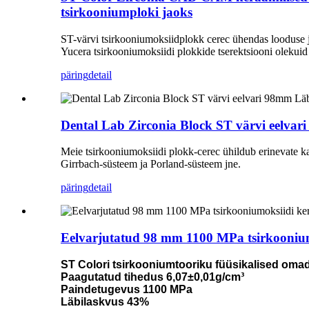
tsirkooniumploki jaoks
ST-värvi tsirkooniumoksiidplokk cerec ühendas looduse ja
Yucera tsirkooniumoksiidi plokkide tserektsiooni olekuid h
päring
detail
Dental Lab Zirconia Block ST värvi eelva
Meie tsirkooniumoksiidi plokk-cerec ühildub erinevat
Girrbach-süsteem ja Porland-süsteem jne.
päring
detail
Eelvarjutatud 98 mm 1100 MPa tsirkoonium
ST Colori tsirkooniumtooriku füüsikalised om
Paagutatud tihedus 6,07±0,01g/cm³
Paindetugevus 1100 MPa
Läbilaskvus 43%