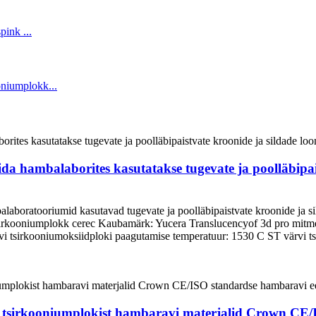
da hambalaborites kasutatakse tugevate ja poolläbip
mbalaboratooriumid kasutavad tugevate ja poolläbipaistvate krooni
 tsirkooniumplokk cerec Kaubamärk: Yucera Translucencyof 3d pro mitm
vi tsirkooniumoksiidploki paagutamise temperatuur: 1530 C ST värvi 
tsirkooniumplokist hambaravi materjalid Crown CE/I