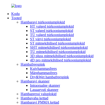
Kodu
Tooted
Hambaravi tsirkooniumplokid
HT valged tsirkooniumplokid
ST valged tsirkooniumplokid
TÜ valged tsirkooniumplokid
ST värvi tsirkooniumplokid
ST mitmekihilised tsirkooniumplokid
SHT mitmekihilised tsirkooniumplokid
TÜ mitmekihilised tsirkooniumplokid
3D pluss mitmekihilised tsirkooniumplokid
4D pro mitmekihilised tsirkooniumplokid
Hambafreespink
Kuivhammasfrees
Märghammasfrees
Dry&Wet hambafreespink
Hambaravi skanner
Intraoraalne skanner
Lauaarvuti skanner
Hambapressi valuplokid
Hambavaha kettad
Hambaravi PMMA kettad