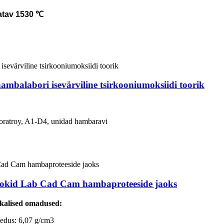
atav 1530 ℃
ambalabori isevärviline tsirkooniumoksiidi toorik
ratroy, A1-D4, unidad hambaravi
lokid Lab Cad Cam hambaproteeside jaoks
ikalised omadused:
hedus: 6,07 g/cm3