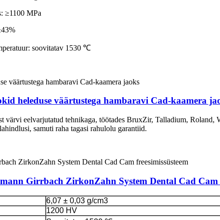
us: ≥1100 MPa
 ≥43%
emperatuur: soovitatav 1530 ℃
okid heleduse väärtustega hambaravi Cad-kaamera ja
t värvi eelvarjutatud tehnikaga, töötades BruxZir, Talladium, Roland, 
hindlusi, samuti raha tagasi rahulolu garantiid.
 Amann Girrbach ZirkonZahn System Dental Cad Cam f
6,07 ± 0,03 g/cm3
1200 HV