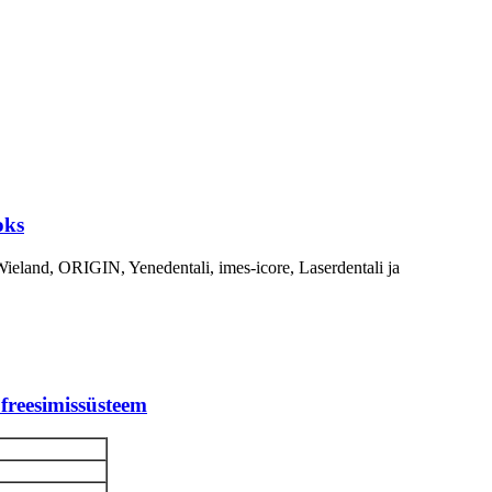
oks
Wieland, ORIGIN, Yenedentali, imes-icore, Laserdentali ja
reesimissüsteem