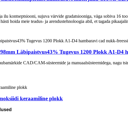
 ilu kontseptsiooni, sujuva värvide gradatsiooniga, väga sobiva 16 too
ästi hoida meie teadus- ja arendustehnoloogia abil, et tagada pikaajalin
ri 98mm Läbipaistvus43% Tugevus 1200 Plokk A1-D4 h
e kaubamärkide CAD/CAM-süsteemide ja manuaalsüsteemidega, nagu tsi
oksiidi keraamiline plokk
adused