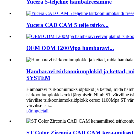
Yucera 5-teljeline hambafreesimine
Yucera CAD CAM 5 telje tsirko...
OEM ODM 1200Mpa hambaravi...
Hambaravi tsirkooniumplokid ja kettad, mi
SYSTEM
Hambaravi tsirkooniumoksiidplokid ja kettad, mida ha
tsirkooniumplokktsereki järgmiselt: Nimi: ST värviline
värvilise tsirkooniumoksiidplokk cerec: 1100Mpa ST vär
värvilise tsir...
päring
detail
ST Color Zirconia CAD CAM keraamilised 