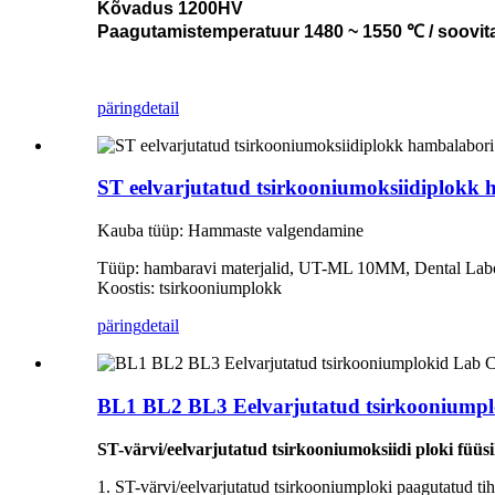
Kõvadus 1200HV
Paagutamistemperatuur 1480 ~ 1550 ℃ / soovit
päring
detail
ST eelvarjutatud tsirkooniumoksiidiplokk h
Kauba tüüp: Hammaste valgendamine
Tüüp: hambaravi materjalid, UT-ML 10MM, Dental Labo
Koostis: tsirkooniumplokk
päring
detail
BL1 BL2 BL3 Eelvarjutatud tsirkooniump
ST-värvi/eelvarjutatud tsirkooniumoksiidi ploki füüs
1. ST-värvi/eelvarjutatud tsirkooniumploki paagutatud ti