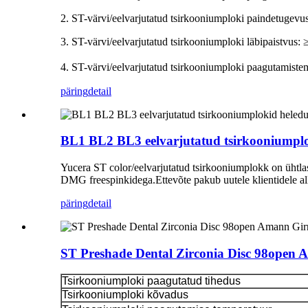
2. ST-värvi/eelvarjutatud tsirkooniumploki paindetugev
3. ST-värvi/eelvarjutatud tsirkooniumploki läbipaistvus:
4. ST-värvi/eelvarjutatud tsirkooniumploki paagutamist
päring
detail
BL1 BL2 BL3 eelvarjutatud tsirkooniumpl
Yucera ST color/eelvarjutatud tsirkooniumplokk on ühtlas
DMG freespinkidega.Ettevõte pakub uutele klientidele alla
päring
detail
ST Preshade Dental Zirconia Disc 98open
Tsirkooniumploki paagutatud tihedus
Tsirkooniumploki kõvadus