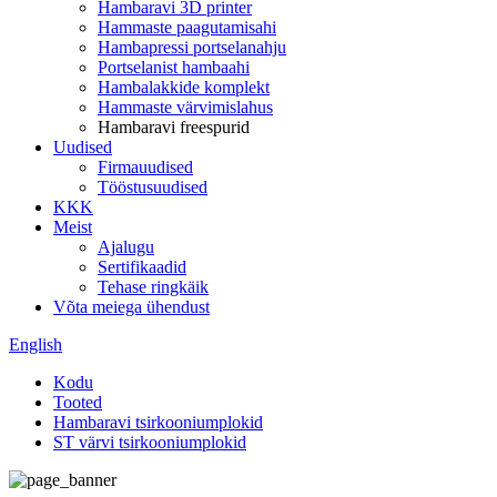
Hambaravi 3D printer
Hammaste paagutamisahi
Hambapressi portselanahju
Portselanist hambaahi
Hambalakkide komplekt
Hammaste värvimislahus
Hambaravi freespurid
Uudised
Firmauudised
Tööstusuudised
KKK
Meist
Ajalugu
Sertifikaadid
Tehase ringkäik
Võta meiega ühendust
English
Kodu
Tooted
Hambaravi tsirkooniumplokid
ST värvi tsirkooniumplokid