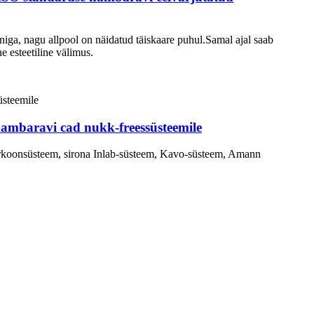
niga, nagu allpool on näidatud täiskaare puhul.Samal ajal saab
e esteetiline välimus.
ambaravi cad nukk-freessüsteemile
rkoonsüsteem, sirona Inlab-süsteem, Kavo-süsteem, Amann