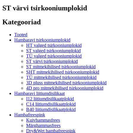
ST värvi tsirkooniumplokid
Kategooriad
Tooted
Hambaravi tsirkooniumplokid
HT valged tsirkooniumplokid
ST valged tsirkooniumplokid
TÜ valged tsirkooniumplokid
ST värvi tsirkooniumplokid
ST mitmekihilised tsirkooniumplokid
SHT mitmekihilised tsirkooniumplokid
TÜ mitmekihilised tsirkooniumplokid
3D pluss mitmekihilised tsirkooniumplokid
4D pro mitmekihilised tsirkooniumplokid
Hambaravi liitiumdisilikaat
I12 liitiumdisilikaatplokid
C14 liitiumdisilikaatplokid
B40 liitiumdisilikaatplokid
Hambafreespink
Kuivhammasfrees
Märghammasfrees
Dry&Wet hambafreespink