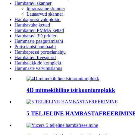
Hambaravi skanner
Intraoraalne skanner
Lauaarvuti skanner
Hambapressi valuplokid
Hambavaha kettad
Hambaravi PMMA kettad
Hambaravi 3D printer
Hammaste paagutamisahi
Portselanist hambaahi
Hambapressi portselanahju
Hambaravi freespurid
Hambalakkide komplekt
Hammaste värvimislahus
4D mitmekihiline tsirkooniumplokk
5 TELJELINE HAMBASTAFREERIMIN