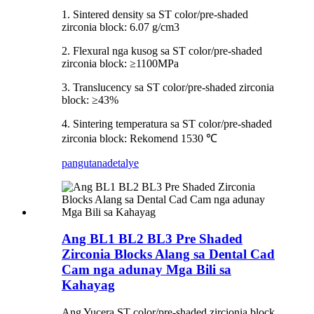
1. Sintered density sa ST color/pre-shaded
zirconia block: 6.07 g/cm3
2. Flexural nga kusog sa ST color/pre-shaded
zirconia block: ≥1100MPa
3. Translucency sa ST color/pre-shaded zirconia
block: ≥43%
4. Sintering temperatura sa ST color/pre-shaded
zirconia block: Rekomend 1530 ℃
pangutana
detalye
Ang BL1 BL2 BL3 Pre Shaded
Zirconia Blocks Alang sa Dental Cad
Cam nga adunay Mga Bili sa
Kahayag
Ang Yucera ST color/pre-shaded zircionia block