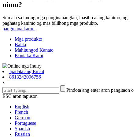
nimo?
Sumala sa imong mga panginahanglan, ipasibo alang kanimo, ug
paghatag kanimo og mas bililhong mga produkto.
pangutana karon
Mga produkto
Balita
Mahitungod Kanato
Kontaka Kami
Ipadala ang Email
8613242096756
x
Pindota ang enter aron pangitaon o
ESC aron tapuson
English
French
German
Portuguese
Spanish
Russian