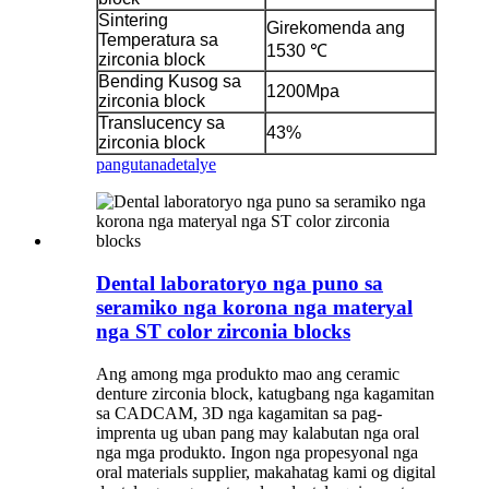
Sintering
Girekomenda ang
Temperatura sa
1530 ℃
zirconia block
Bending Kusog sa
1200Mpa
zirconia block
Translucency sa
43%
zirconia block
pangutana
detalye
Dental laboratoryo nga puno sa
seramiko nga korona nga materyal
nga ST color zirconia blocks
Ang among mga produkto mao ang ceramic
denture zirconia block, katugbang nga kagamitan
sa CADCAM, 3D nga kagamitan sa pag-
imprenta ug uban pang may kalabutan nga oral
nga mga produkto. Ingon nga propesyonal nga
oral materials supplier, makahatag kami og digital