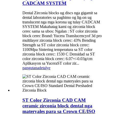
CADCAM SYSTEM
Dental Zirconia blocks ug discs nga gigamit sa
dental laboratories sa paghimo og lig-on ug
translucent nga mga korona ug tulay CADCAM
SYSTEM Makahatag kami og zirconia block
cerec sama sa ubos: Ngalan : ST color zirconia
block cerec Brand: Yucera Translucencyof 3d pro
multilayer zirconia block cerec: 43% Bending
Strength sa ST color zirconia block cerec:
1100Mpa Sintering temperatura sa ST color
zirconia block cerec: 1530 C Densidad sa ST
color zirconia block cerec: 6.07+/-0.03g/cm
Aplikasyon sa YuceraST color zir...
pangutana
detalye
ST Color Zirconia CAD CAM
ceramic zirconia block dental nga
materyales para sa Crown CE/ISO