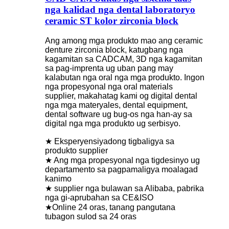
nga kalidad nga dental laboratoryo
ceramic ST kolor zirconia block
Ang among mga produkto mao ang ceramic
denture zirconia block, katugbang nga
kagamitan sa CADCAM, 3D nga kagamitan
sa pag-imprenta ug uban pang may
kalabutan nga oral nga mga produkto. Ingon
nga propesyonal nga oral materials
supplier, makahatag kami og digital dental
nga mga materyales, dental equipment,
dental software ug bug-os nga han-ay sa
digital nga mga produkto ug serbisyo.
★ Eksperyensiyadong tigbaligya sa
produkto supplier
★ Ang mga propesyonal nga tigdesinyo ug
departamento sa pagpamaligya moalagad
kanimo
★ supplier nga bulawan sa Alibaba, pabrika
nga gi-aprubahan sa CE&ISO
★Online 24 oras, tanang pangutana
tubagon sulod sa 24 oras