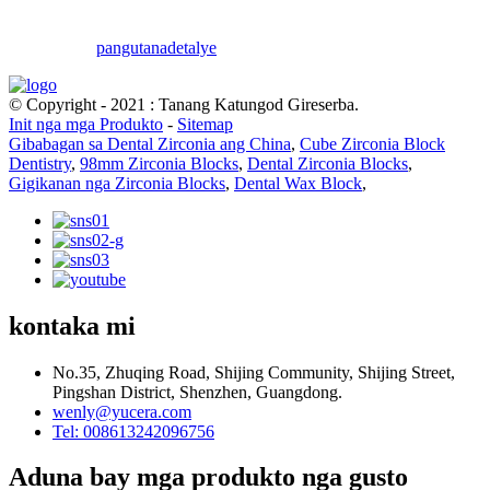
pangutana
detalye
© Copyright - 2021 : Tanang Katungod Gireserba.
Init nga mga Produkto
-
Sitemap
Gibabagan sa Dental Zirconia ang China
,
Cube Zirconia Block
Dentistry
,
98mm Zirconia Blocks
,
Dental Zirconia Blocks
,
Gigikanan nga Zirconia Blocks
,
Dental Wax Block
,
kontaka mi
No.35, Zhuqing Road, Shijing Community, Shijing Street,
Pingshan District, Shenzhen, Guangdong.
wenly@yucera.com
Tel: 008613242096756
Aduna bay mga produkto nga gusto