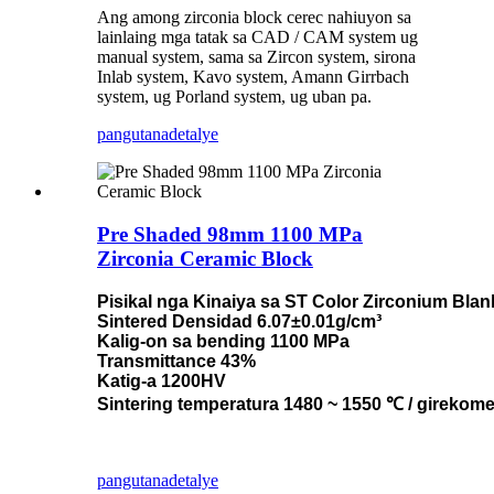
Ang among zirconia block cerec nahiuyon sa
lainlaing mga tatak sa CAD / CAM system ug
manual system, sama sa Zircon system, sirona
Inlab system, Kavo system, Amann Girrbach
system, ug Porland system, ug uban pa.
pangutana
detalye
Pre Shaded 98mm 1100 MPa
Zirconia Ceramic Block
Pisikal nga Kinaiya sa ST Color Zirconium Blan
Sintered Densidad 6.07±0.01g/cm³
Kalig-on sa bending 1100 MPa
Transmittance 43%
Katig-a 1200HV
Sintering temperatura 1480 ~ 1550 ℃ / girekom
pangutana
detalye