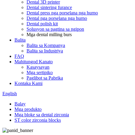
Dental 3D printer
Dental sintering furance
Dental press nga porselana nga hurno
Dental nga porselana nga hurno
Dental polish kit
Solusyon sa pagtina sa ngipon
Mga dental milling burs
Balita
Balita sa Kompanya
Balita sa Industriya
FAQ
Mahitungod Kanato
Kasaysayan
Mga sertipiko
Paglibot sa Pabrika
Kontaka Kami
English
Balay
Mga produkto
Mga bloke sa dental zirconia
ST color zirconia blocks