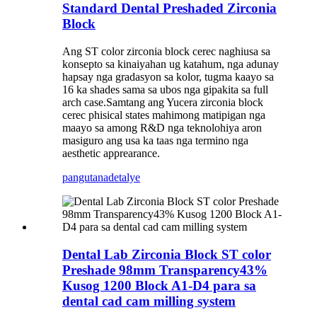
Standard Dental Preshaded Zirconia
Block
Ang ST color zirconia block cerec naghiusa sa
konsepto sa kinaiyahan ug katahum, nga adunay
hapsay nga gradasyon sa kolor, tugma kaayo sa
16 ka shades sama sa ubos nga gipakita sa full
arch case.Samtang ang Yucera zirconia block
cerec phisical states mahimong matipigan nga
maayo sa among R&D nga teknolohiya aron
masiguro ang usa ka taas nga termino nga
aesthetic apprearance.
pangutana
detalye
Dental Lab Zirconia Block ST color
Preshade 98mm Transparency43%
Kusog 1200 Block A1-D4 para sa
dental cad cam milling system