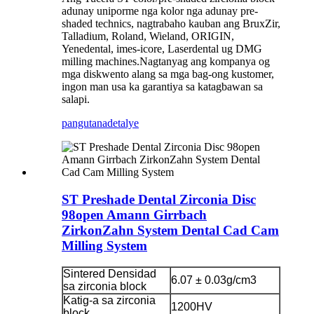
adunay uniporme nga kolor nga adunay pre-
shaded technics, nagtrabaho kauban ang BruxZir,
Talladium, Roland, Wieland, ORIGIN,
Yenedental, imes-icore, Laserdental ug DMG
milling machines.Nagtanyag ang kompanya og
mga diskwento alang sa mga bag-ong kustomer,
ingon man usa ka garantiya sa katagbawan sa
salapi.
pangutana
detalye
ST Preshade Dental Zirconia Disc
98open Amann Girrbach
ZirkonZahn System Dental Cad Cam
Milling System
Sintered Densidad
6.07 ± 0.03g/cm3
sa zirconia block
Katig-a sa zirconia
1200HV
block