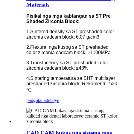
Materials
Pisikal nga mga kabtangan sa ST Pre
Shaded Zirconia Block:
1.Sintered density sa ST preshaded color
zirconia cadcam block: 6.07 g/cm3
2.Flexural nga kusog sa ST preshaded
color zirconia cadcam block: ≥1100MPa
3.Translucency sa ST preshaded color
zirconia cadcam block: ≥43%
4.Sintering temperatura sa SHT multilayer
preshaded zirconia block: Rekomend 1530
℃
pangutana
detalye
CAD CAM bukas nga sistema taas