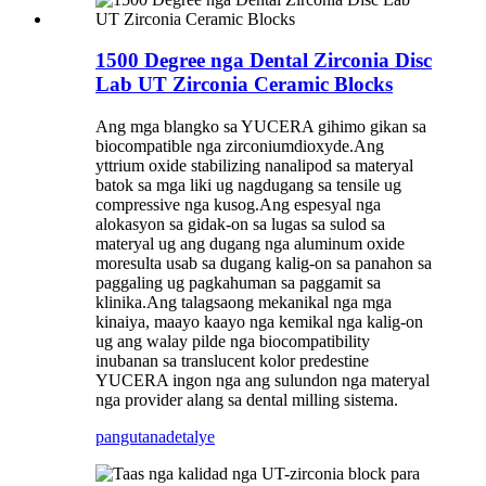
1500 Degree nga Dental Zirconia Disc
Lab UT Zirconia Ceramic Blocks
Ang mga blangko sa YUCERA gihimo gikan sa
biocompatible nga zirconiumdioxyde.Ang
yttrium oxide stabilizing nanalipod sa materyal
batok sa mga liki ug nagdugang sa tensile ug
compressive nga kusog.Ang espesyal nga
alokasyon sa gidak-on sa lugas sa sulod sa
materyal ug ang dugang nga aluminum oxide
moresulta usab sa dugang kalig-on sa panahon sa
paggaling ug pagkahuman sa paggamit sa
klinika.Ang talagsaong mekanikal nga mga
kinaiya, maayo kaayo nga kemikal nga kalig-on
ug ang walay pilde nga biocompatibility
inubanan sa translucent kolor predestine
YUCERA ingon nga ang sulundon nga materyal
nga provider alang sa dental milling sistema.
pangutana
detalye