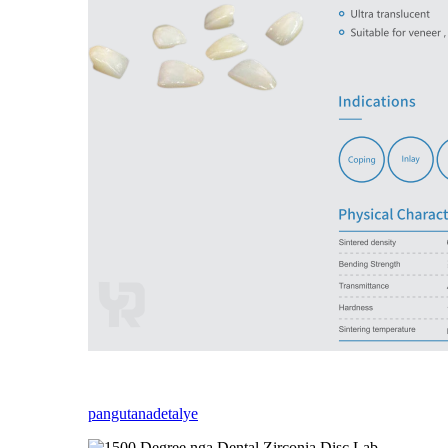
pangutana
detalye