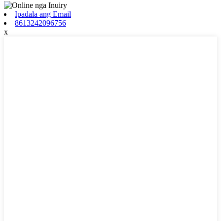
Ipadala ang Email
8613242096756
x