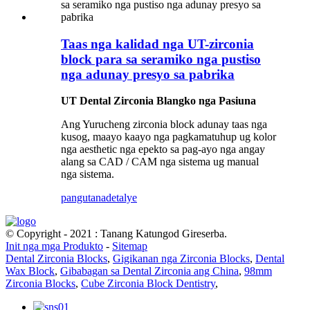
Taas nga kalidad nga UT-zirconia
block para sa seramiko nga pustiso
nga adunay presyo sa pabrika
UT Dental Zirconia Blangko nga Pasiuna
Ang Yurucheng zirconia block adunay taas nga
kusog, maayo kaayo nga pagkamatuhup ug kolor
nga aesthetic nga epekto sa pag-ayo nga angay
alang sa CAD / CAM nga sistema ug manual
nga sistema.
pangutana
detalye
© Copyright - 2021 : Tanang Katungod Gireserba.
Init nga mga Produkto
-
Sitemap
Dental Zirconia Blocks
,
Gigikanan nga Zirconia Blocks
,
Dental
Wax Block
,
Gibabagan sa Dental Zirconia ang China
,
98mm
Zirconia Blocks
,
Cube Zirconia Block Dentistry
,