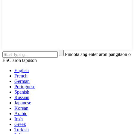
Pindota ang enter aron pangitaon o
ESC aron tapuson
English
French
German
Portuguese
Spanish
Russian
Japanese
Korean
Arabic
Irish
Greek
Turkish