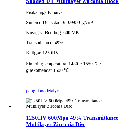
Shaded UT Multilayer Zirconia Block
Pisikal nga Kinaiya
Sintered Densidad: 6.07±0.01g/cm³
Kusog sa Bending: 600 MPa
Transmittance: 49%
Katig-a: 1250HV
Sintering temperatura: 1480 ~ 1550 ℃ /
girekomendar 1500 ℃
pangutana
detalye
1250HV 600Mpa 49% Transmittance
Multilayer Zirconia Disc