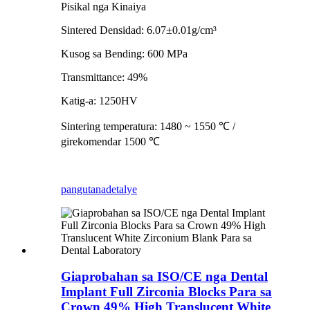
Pisikal nga Kinaiya
Sintered Densidad: 6.07±0.01g/cm³
Kusog sa Bending: 600 MPa
Transmittance: 49%
Katig-a: 1250HV
Sintering temperatura: 1480 ~ 1550 ℃ /
girekomendar 1500 ℃
pangutana
detalye
Giaprobahan sa ISO/CE nga Dental
Implant Full Zirconia Blocks Para sa
Crown 49% High Translucent White