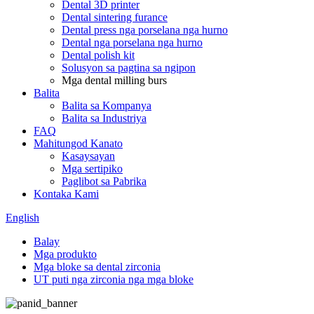
Dental 3D printer
Dental sintering furance
Dental press nga porselana nga hurno
Dental nga porselana nga hurno
Dental polish kit
Solusyon sa pagtina sa ngipon
Mga dental milling burs
Balita
Balita sa Kompanya
Balita sa Industriya
FAQ
Mahitungod Kanato
Kasaysayan
Mga sertipiko
Paglibot sa Pabrika
Kontaka Kami
English
Balay
Mga produkto
Mga bloke sa dental zirconia
UT puti nga zirconia nga mga bloke