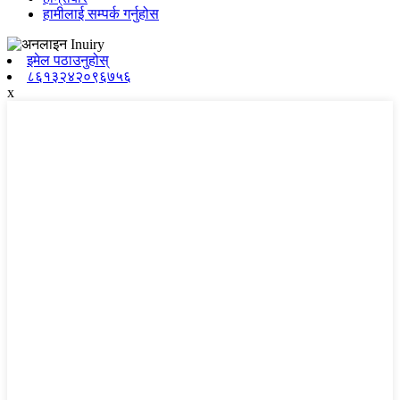
हामीलाई सम्पर्क गर्नुहोस
इमेल पठाउनुहोस्
८६१३२४२०९६७५६
x