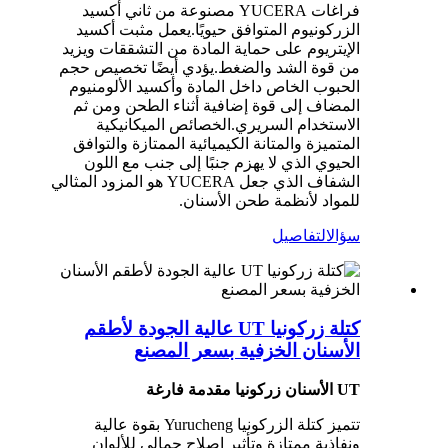
فراغات YUCERA مصنوعة من ثاني أكسيد
الزركونيوم المتوافق حيويًا.يعمل مثبت أكسيد
الإيتريوم على حماية المادة من التشققات ويزيد
من قوة الشد والضغط.يؤدي أيضًا تخصيص حجم
الحبوب الخاص داخل المادة وأكسيد الألومنيوم
المضاف إلى قوة إضافية أثناء الطحن ومن ثم
الاستخدام السريري.الخصائص الميكانيكية
المتميزة والمتانة الكيميائية الممتازة والتوافق
الحيوي الذي لا يهزم جنبًا إلى جنب مع اللون
الشفاف الذي جعل YUCERA هو المزود المثالي
للمواد لأنظمة طحن الأسنان.
سؤال
التفاصيل
كتلة زركونيا UT عالية الجودة لأطقم
الأسنان الخزفية بسعر المصنع
UT الأسنان زركونيا مقدمة فارغة
تتميز كتلة الزركونيا Yurucheng بقوة عالية
ونفاذية ممتازة وتأثير إصلاح جمالي للألوان