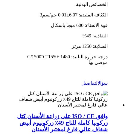
الخصائص البدنية
الكثافة الملبدة: 6.07±0.01 جم/سم3
قوة الانحناء: 600 ميجا باسكال
النفاذية: 49%
الصلابة: 1250 هرتز
درجة حرارة التلبيد: 1480~1550°C/1500°C
موصى بها
سؤال
التفاصيل
وافق ISO / CE على زراعة الأسنان كتل
زركونيا كاملة للتاج 49٪ زركونيوم أبيض
شفاف عالي فارغ لمختبر الأسنان