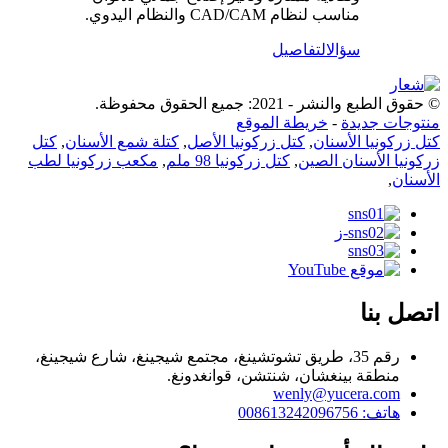
مناسب لنظام CAD/CAM والنظام اليدوي.
سؤال
التفاصيل
© حقوق الطبع والنشر - 2021: جميع الحقوق محفوظة.
منتوجات جديدة
-
خريطة الموقع
كتل زركونيا الأسنان
,
كتل زركونيا الأصل
,
كتلة شمع الأسنان
,
كتل
زركونيا الأسنان الصين
,
كتل زركونيا 98 ملم
,
مكعب زركونيا لطب
الأسنان
,
اتصل بنا
رقم 35، طريق تشوتشينغ، مجتمع شيجينغ، شارع شيجينغ،
منطقة بينغشان، شنتشن، قوانغدونغ.
wenly@yucera.com
هاتف: 008613242096756