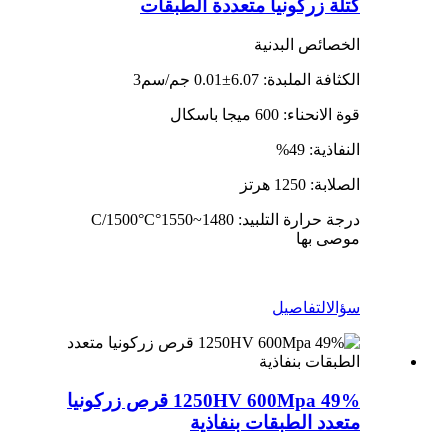
كتلة زركونيا متعددة الطبقات
الخصائص البدنية
الكثافة الملبدة: 6.07±0.01 جم/سم3
قوة الانحناء: 600 ميجا باسكال
النفاذية: 49%
الصلابة: 1250 هرتز
درجة حرارة التلبيد: 1480~1550°C/1500°C
موصى بها
سؤال
التفاصيل
1250HV 600Mpa 49% قرص زركونيا
متعدد الطبقات بنفاذية