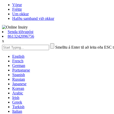
Vörur
Fréttir
Um okkur
Hafðu samband við okkur
Senda tölvupóst
8613242096756
x
Smelltu á Enter til að leita eða ESC t
English
French
German
Portuguese
Spanish
Russian
Japanese
Korean
Arabic
Irish
Greek
Turkish
Italian