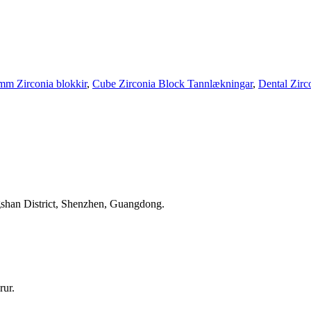
mm Zirconia blokkir
,
Cube Zirconia Block Tannlækningar
,
Dental Zirc
gshan District, Shenzhen, Guangdong.
rur.