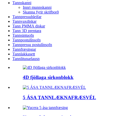
Tannskanni
Innri munnskanni
Skanna fyrir skrifborð
Tannpressuhleifar
Tannvaxdiskar
Tann PMMA diskar
Tann 3D prentara
Tannsintuofn
Tannpostulínsofn
Tannpressu postulínsofn
Tannfræsingar
Tannlakkasett
Tannlitunarlausn
4D fjöllaga sirkonblokk
5 ÁSA TANNLÆKNAFRÆSVÉL