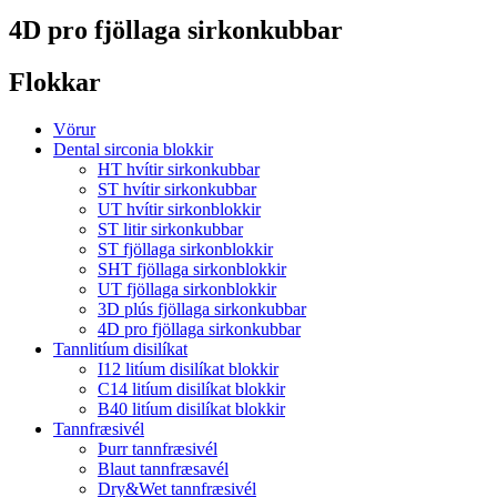
4D pro fjöllaga sirkonkubbar
Flokkar
Vörur
Dental sirconia blokkir
HT hvítir sirkonkubbar
ST hvítir sirkonkubbar
UT hvítir sirkonblokkir
ST litir sirkonkubbar
ST fjöllaga sirkonblokkir
SHT fjöllaga sirkonblokkir
UT fjöllaga sirkonblokkir
3D plús fjöllaga sirkonkubbar
4D pro fjöllaga sirkonkubbar
Tannlitíum disilíkat
I12 litíum disilíkat blokkir
C14 litíum disilíkat blokkir
B40 litíum disilíkat blokkir
Tannfræsivél
Þurr tannfræsivél
Blaut tannfræsavél
Dry&Wet tannfræsivél