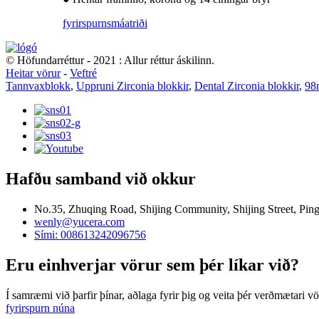
fyrirspurn
smáatriði
© Höfundarréttur - 2021 : Allur réttur áskilinn.
Heitar vörur
-
Veftré
Tannvaxblokk
,
Uppruni Zirconia blokkir
,
Dental Zirconia blokkir
,
98
Hafðu samband við okkur
No.35, Zhuqing Road, Shijing Community, Shijing Street, Pin
wenly@yucera.com
Sími: 008613242096756
Eru einhverjar vörur sem þér líkar við?
Í samræmi við þarfir þínar, aðlaga fyrir þig og veita þér verðmætari vö
fyrirspurn núna