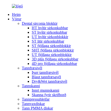
Heim
Vörur
Dental sirconia blokkir
HT hvítir sirkonkubbar
ST hvítir sirkonkubbar
UT hvítir sirkonblokkir
ST litir sirkonkubbar
ST fjöllaga sirkonblokkir
SHT fjöllaga sirkonblokkir
UT fjöllaga sirkonblokkir
3D plús fjöllaga sirkonkubbar
4D pro fjöllaga sirkonkubbar
Tannfræsivél
Þurr tannfræsivél
Blaut tannfræsavél
Dry&Wet tannfræsivél
Tannskanni
Innri munnskanni
Skanna fyrir skrifborð
Tannpressuhleifar
Tannvaxdiskar
Tann PMMA diskar