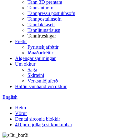
Tann 3D prentara
Tannsintuofn
Tannpressu postulínsofn
Tannpostulínsofn
Tannlakkasett
Tannlitunarlausn
Tannfræsingar
Fréttir
Fyrirtækjafréttir
Iðnaðarfréttir
Algengar spurningar
Um okkur
Saga
Skírteini
Verksmiðjuferð
Hafðu samband við okkur
English
Heim
Vörur
Dental sirconia blokkir
4D pro fjöllaga sirkonkubbar