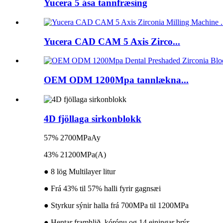
Yucera 5 ása tannfræsing
Yucera CAD CAM 5 Axis Zirco...
OEM ODM 1200Mpa tannlækna...
4D fjöllaga sirkonblokk
57% 2700MPaAy
43% 21200MPa(A)
● 8 lög Multilayer litur
● Frá 43% til 57% halli fyrir gagnsæi
● Styrkur sýnir halla frá 700MPa til 1200MPa
● Hentar framhlið, kórónu og 14 einingar brýr