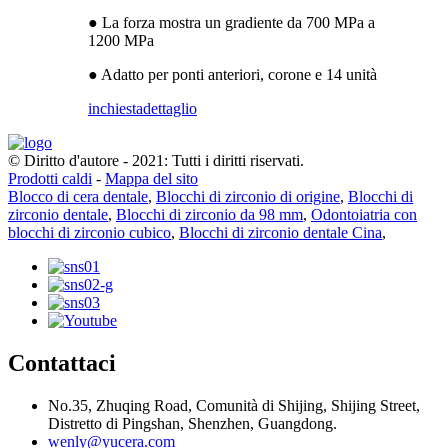
● La forza mostra un gradiente da 700 MPa a
1200 MPa
● Adatto per ponti anteriori, corone e 14 unità
inchiesta
dettaglio
© Diritto d'autore - 2021: Tutti i diritti riservati.
Prodotti caldi
-
Mappa del sito
Blocco di cera dentale
,
Blocchi di zirconio di origine
,
Blocchi di
zirconio dentale
,
Blocchi di zirconio da 98 mm
,
Odontoiatria con
blocchi di zirconio cubico
,
Blocchi di zirconio dentale Cina
,
Contattaci
No.35, Zhuqing Road, Comunità di Shijing, Shijing Street,
Distretto di Pingshan, Shenzhen, Guangdong.
wenly@yucera.com