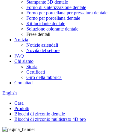
Stampante 3D dentale
Forno di sinterizzazione dentale
Forno per porcellana per pressatura dentale
Forno per porcellana dentale
Kit lucidante dentale
Soluzione colorante dentale
Frese dentali
Notizia
Notizie aziendali
Novità del settore
FAQ
Chi siamo
Storia
Certificati
Giro della fabbrica
Contattaci
English
Casa
Prodotti
Blocchi di zirconio dentale
Blocchi di zirconio multistrato 4D pro