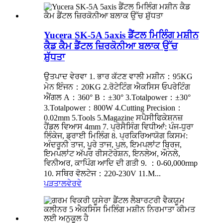
Yucera SK-5A 5axis ਡੈਂਟਲ ਮਿਲਿੰਗ ਮਸ਼ੀਨ
ਕੈਡ ਕੈਮ ਡੈਂਟਲ ਜ਼ਿਰਕੋਨੀਆ ਬਲਾਕ ਉੱਚ
ਸ਼ੁੱਧਤਾ
ਉਤਪਾਦ ਵੇਰਵਾ 1. ਭਾਰ ਕੱਟਣ ਵਾਲੀ ਮਸ਼ੀਨ：95KG
ਮੇਨ ਇੰਜਨ：20KG 2.ਰੋਟੇਟਿੰਗ ਐਕਸਿਸ ਓਪਰੇਟਿੰਗ
ਐਂਗਲ A：360° B：±30° 3.Totalpower：±30°
3.Totalpower：800W 4.Cutting Precision：
0.02mm 5.Tools 5.Magazine ਸਪੈਸੀਫਿਕੇਸ਼ਨਜ਼
ਹੈਂਡਲ ਵਿਆਸ 4mm 7. ਪ੍ਰੋਸੈਸਿੰਗ ਵਿਧੀਆਂ: ਪੰਜ-ਧੁਰਾ
ਲਿੰਕੇਜ, ਡ੍ਰਾਈ ਮਿਲਿੰਗ 8. ਪ੍ਰਕਿਰਿਆਯੋਗ ਕਿਸਮ:
ਅੰਦਰੂਨੀ ਤਾਜ, ਪੂਰੇ ਤਾਜ, ਪੁਲ, ਇਮਪਲਾਂਟ ਬ੍ਰਿਜ,
ਇਮਪਲਾਂਟ ਅੱਪਰ ਰੀਸਟੋਰੇਸ਼ਨ, ਇਨਲੇਅ, ਔਨਲੇ,
ਵਿਨੀਅਰ, ਕਾਪਿੰਗ ਆਦਿ ਦੀ ਗਤੀ 9. ：0-60,000rmp
10. ਸਥਿਰ ਵੋਲਟੇਜ：220-230V 11.M...
ਪੜਤਾਲ
ਵੇਰਵੇ