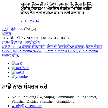
ਯੂਸੇਰਾ ਡੈਂਟਲ ਜ਼ੀਰਕੋਨਿਆ ਡਿਸਕਸ ਫੋਰਡੈਂਟਲ ਮਿਲਿੰਗ
ਮਸ਼ੀਨ ਸਿਸਟਮ 5 ਐਕਸਿਸ ਕੈਡਕੈਮ ਮਿਲਿੰਗ ਮਸ਼ੀਨ
ਡੈਂਟਲ ਲੈਬ ਲਈ ਵਧੀਆ ਕੀਮਤ ਲਈ ਕਲਾਸ II
ਪੜਤਾਲ
ਵੇਰਵੇ
1
2
3
4
ਅੱਗੇ >
>>
ਪੰਨਾ 1/4
© ਕਾਪੀਰਾਈਟ - 2021: ਸਾਰੇ ਅਧਿਕਾਰ ਰਾਖਵੇਂ ਹਨ।
ਗਰਮ ਉਤਪਾਦ
-
ਸਾਈਟਮੈਪ
ਘਣ Zirconia ਬਲਾਕ ਦੰਦਸਾਜ਼ੀ
,
ਦੰਦਾਂ ਦੇ ਜ਼ਿਰਕੋਨੀਆ ਬਲਾਕ
,
ਡੈਂਟਲ ਵੈਕਸ
ਬਲਾਕ
,
ਮੂਲ Zirconia ਬਲਾਕ
,
98mm Zirconia ਬਲਾਕ
,
ਦੰਦ Zirconia
ਬਲਾਕ ਚੀਨ
,
ਸਾਡੇ ਨਾਲ ਸੰਪਰਕ ਕਰੋ
No.35, Zhuqing ਰੋਡ, Shijing Community, Shijing Street,
Pingshan District, Shenzhen, Guangdong.
wenly@yucera.com