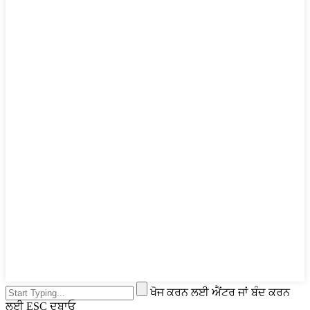
ਖੋਜ ਕਰਨ ਲਈ ਐਂਟਰ ਜਾਂ ਬੰਦ ਕਰਨ
ਲਈ ESC ਦਬਾਓ