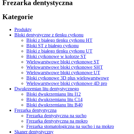
Frezarka dentystyczna
Kategorie
Produkty
Bloki dentystyczne z tlenku cyrkonu
Bloki z białego tlenku cyrkonu HT
Bloki ST z białego cyrkonu
Bloki z białego tlenku cyrkonu UT
Bloki cyrkonowe w kolorze ST
Wielowarstwowe bloki cyrkonowe ST
Wielowarstwowe bloki cyrkonowe SHT
Wielowarstwowe bloki cyrkonowe UT
Bloki cyrkonowe 3D plus wielowarstwowe
Wielowarstwowe bloki cyrkonowe 4D pro
Dwukrzemian litu dentystycznego
Bloki dwukrzemianu litu I12
Bloki dwukrzemianu litu C14
Bloki dwukrzemianu litu B40
Frezarka dentystyczna
Frezarka dentystyczna na sucho
Frezarka dentystyczna na mokro
Frezarka stomatologiczna na sucho i na mokro
Skaner dentystyczny