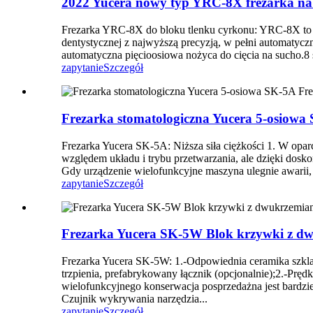
2022 Yucera nowy typ YRC-8X frezarka na
Frezarka YRC-8X do bloku tlenku cyrkonu: YRC-8X to w
dentystycznej z najwyższą precyzją, w pełni automatyc
automatyczna pięcioosiowa nożyca do cięcia na sucho.
zapytanie
Szczegół
Frezarka stomatologiczna Yucera 5-osiowa
Frezarka Yucera SK-5A: Niższa siła ciężkości 1. W opar
względem układu i trybu przetwarzania, ale dzięki dosk
Gdy urządzenie wielofunkcyjne maszyna ulegnie awarii,
zapytanie
Szczegół
Frezarka Yucera SK-5W Blok krzywki z dw
Frezarka Yucera SK-5W: 1.-Odpowiednia ceramika szklan
trzpienia, prefabrykowany łącznik (opcjonalnie);2.-Pr
wielofunkcyjnego konserwacja posprzedażna jest bardzie
Czujnik wykrywania narzędzia...
zapytanie
Szczegół