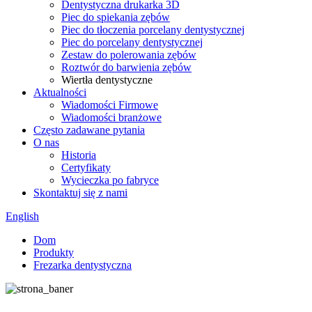
Dentystyczna drukarka 3D
Piec do spiekania zębów
Piec do tłoczenia porcelany dentystycznej
Piec do porcelany dentystycznej
Zestaw do polerowania zębów
Roztwór do barwienia zębów
Wiertła dentystyczne
Aktualności
Wiadomości Firmowe
Wiadomości branżowe
Często zadawane pytania
O nas
Historia
Certyfikaty
Wycieczka po fabryce
Skontaktuj się z nami
English
Dom
Produkty
Frezarka dentystyczna