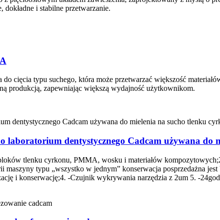
 dokładne i stabilne przetwarzanie.
NA
 cięcia typu suchego, która może przetwarzać większość materiałów 
aną produkcją, zapewniając większą wydajność użytkownikom.
do laboratorium dentystycznego Cadcam używana do m
do bloków tlenku cyrkonu, PMMA, wosku i materiałów kompozytowych;
ii maszyny typu „wszystko w jednym” konserwacja posprzedażna jest 
zację i konserwację;4. -Czujnik wykrywania narzędzia z 2um 5. -24go