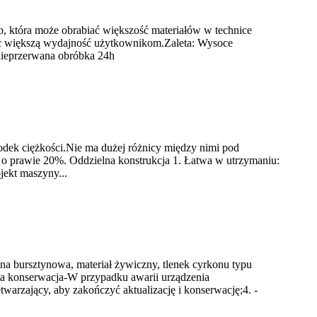
, która może obrabiać większość materiałów w technice
jąc większą wydajność użytkownikom.Zaleta: Wysoce
nieprzerwana obróbka 24h
rodek ciężkości.Nie ma dużej różnicy między nimi pod
ć o prawie 20%. Oddzielna konstrukcja 1. Łatwa w utrzymaniu:
jekt maszyny...
na bursztynowa, materiał żywiczny, tlenek cyrkonu typu
ta konserwacja-W przypadku awarii urządzenia
arzający, aby zakończyć aktualizację i konserwację;4. -