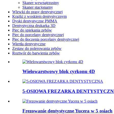
Skaner wewnątrzustny
Skaner stacjonarny
Wlewki do prasy dentystycznej
Krążki z woskiem dentystycznym
Dyski dentystyczne PMMA
Dentystyczna drukarka 3D
Piec do spiekania zębów
Piec do porcelany dentystycznej
Piec do tłoczenia porcelany dentystycznej
Wiertła dentystyczne
Zestaw do polerowania zębów
Roztwór do barwienia zębów
Wielowarstwowy blok cyrkonu 4D
5-OSIOWA FREZARKA DENTYSTYCZ
Frezowanie dentystyczne Yucera w 5 osiach