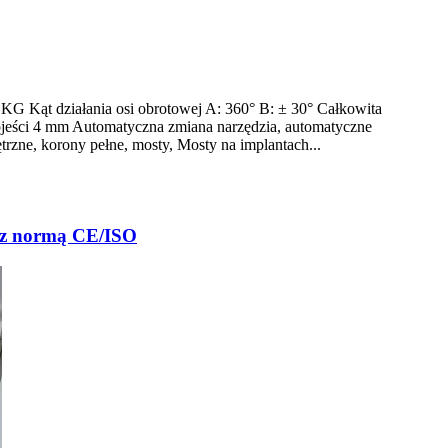
KG Kąt działania osi obrotowej A: 360° B: ± 30° Całkowita
ojeści 4 mm Automatyczna zmiana narzędzia, automatyczne
zne, korony pełne, mosty, Mosty na implantach...
e z normą CE/ISO