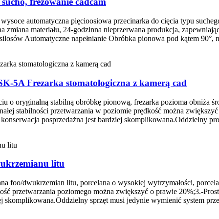
 sucho, frezowanie cadcam
ysoce automatyczna pięcioosiowa przecinarka do cięcia typu suchego
zna zmiana materiału, 24-godzinna nieprzerwana produkcja, zapewnia
8 silosów Automatyczne napełnianie Obróbka pionowa pod kątem 90°, 
 SK-5A Frezarka stomatologiczna z kamerą cad
ciu o oryginalną stabilną obróbkę pionową, frezarka pozioma obniża ś
onałej stabilności przetwarzania w poziomie prędkość można zwiększy
 konserwacja posprzedażna jest bardziej skomplikowana.Oddzielny pro
ukrzemianu litu
a foo/dwukrzemian litu, porcelana o wysokiej wytrzymałości, porcela
ędkość przetwarzania poziomego można zwiększyć o prawie 20%;3.-Pros
j skomplikowana.Oddzielny sprzęt musi jedynie wymienić system przetw