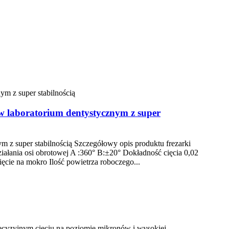
 laboratorium dentystycznym z super
 z super stabilnością Szczegółowy opis produktu frezarki
łania osi obrotowej A :360° B:±20° Dokładność cięcia 0,02
cie na mokro Ilość powietrza roboczego...
recyzyjnym cięciu na poziomie mikronów i wysokiej