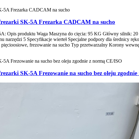
j frezarki SK-5A Frezarka CADCAM na sucho
5A: Opis produktu Waga Maszyna do cięcia: 95 KG Główny silnik: 20 
narzędzi 5 Specyfikacje wierteł Specjalne podpory dla średnicy ręk
pięcioosiowe, frezowanie na sucho Typ przetwarzalny Korony wewnętr
frezarki SK-5A Frezowanie na sucho bez oleju zgodni