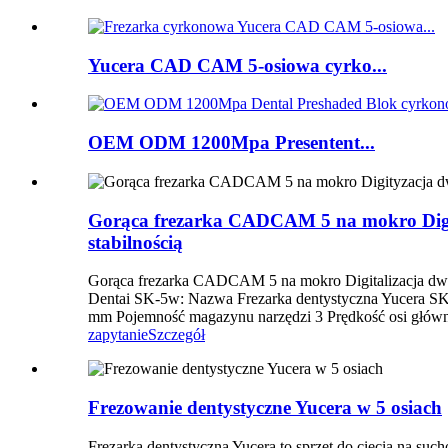
Yucera CAD CAM 5-osiowa cyrko...
OEM ODM 1200Mpa Presentent...
Gorąca frezarka CADCAM 5 na mokro Digity
stabilnością
Gorąca frezarka CADCAM 5 na mokro Digitalizacja dwukr
Dentai SK-5w: Nazwa Frezarka dentystyczna Yucera SK-
mm Pojemność magazynu narzędzi 3 Prędkość osi głównej
zapytanie
Szczegół
Frezowanie dentystyczne Yucera w 5 osiach
Frezarka dentystyczna Yucera to sprzęt do cięcia na su