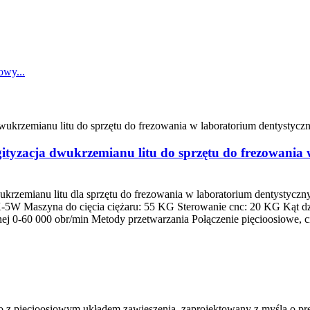
zacja dwukrzemianu litu do sprzętu do frezowania w
zemianu litu dla sprzętu do frezowania w laboratorium dentystycznym
5W Maszyna do cięcia ciężaru: 55 KG Sterowanie cnc: 20 KG Kąt dzia
 0-60 000 obr/min Metody przetwarzania Połączenie pięcioosiowe, cię
cho z pięcioosiowym układem zawieszenia, zaprojektowany z myślą o p