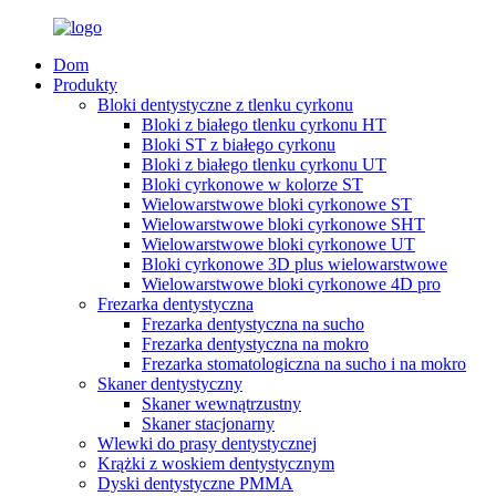
Dom
Produkty
Bloki dentystyczne z tlenku cyrkonu
Bloki z białego tlenku cyrkonu HT
Bloki ST z białego cyrkonu
Bloki z białego tlenku cyrkonu UT
Bloki cyrkonowe w kolorze ST
Wielowarstwowe bloki cyrkonowe ST
Wielowarstwowe bloki cyrkonowe SHT
Wielowarstwowe bloki cyrkonowe UT
Bloki cyrkonowe 3D plus wielowarstwowe
Wielowarstwowe bloki cyrkonowe 4D pro
Frezarka dentystyczna
Frezarka dentystyczna na sucho
Frezarka dentystyczna na mokro
Frezarka stomatologiczna na sucho i na mokro
Skaner dentystyczny
Skaner wewnątrzustny
Skaner stacjonarny
Wlewki do prasy dentystycznej
Krążki z woskiem dentystycznym
Dyski dentystyczne PMMA