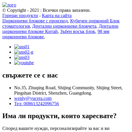
© Copyright - 2021 : Всички права запазени.
Горещи продукти
-
Карта на сайта
Циркониеви блокове с произход
,
Кубичен цирконий Блок
стоматология
,
Дентални циркониеви блокчета
,
Дентални
циркониеви блокове Китай
,
Зъбен восък блок
,
98 мм
циркониеви блокове
,
свържете се с нас
No.35, Zhuqing Road, Shijing Community, Shijing Street,
Pingshan District, Shenzhen, Guangdong.
wenly@yucera.com
Тел: 008613242096756
Има ли продукти, които харесвате?
Според вашите нужди, персонализирайте за вас и ви