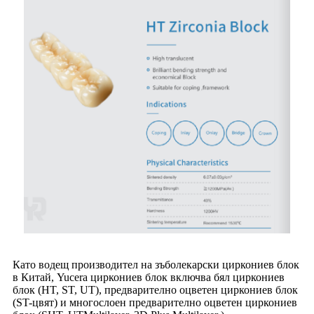
Като водещ производител на зъболекарски циркониев блок
в Китай, Yucera циркониев блок включва бял циркониев
блок (HT, ST, UT), предварително оцветен циркониев блок
(ST-цвят) и многослоен предварително оцветен циркониев