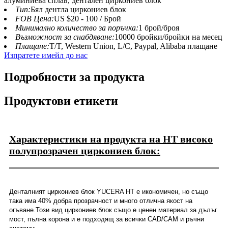
алуминиева сплав, дентален циркониев блок
Тип:
Бял дентла циркониев блок
FOB Цена:
US $20 - 100 / Брой
Минимално количество за поръчка:
1 брой/броя
Възможност за снабдяване:
10000 бройки/бройки на месец
Плащане:
T/T, Western Union, L/C, Paypal, Alibaba плащане
Изпратете имейл до нас
Подробности за продукта
Продуктови етикети
Характеристики на продукта на HT високо
полупрозрачен циркониев блок:
Денталният циркониев блок YUCERA HT е икономичен, но също
така има 40% добра прозрачност и много отлична якост на
огъване.Този вид циркониев блок също е ценен материал за дълъг
мост, пълна корона и е подходящ за всички CAD/CAM и ръчни