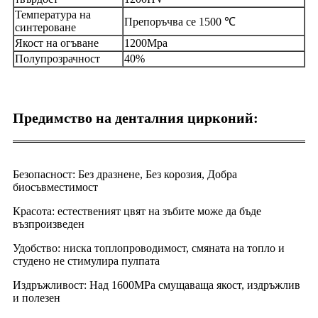
Температура на
Препоръчва се 1500 ℃
синтероване
Якост на огъване
1200Mpa
Полупрозрачност
40%
Предимство на денталния цирконий:
Безопасност: Без дразнене, Без корозия, Добра
биосъвместимост
Красота: естественият цвят на зъбите може да бъде
възпроизведен
Удобство: ниска топлопроводимост, смяната на топло и
студено не стимулира пулпата
Издръжливост: Над 1600MPa смущаваща якост, издръжлив
и полезен