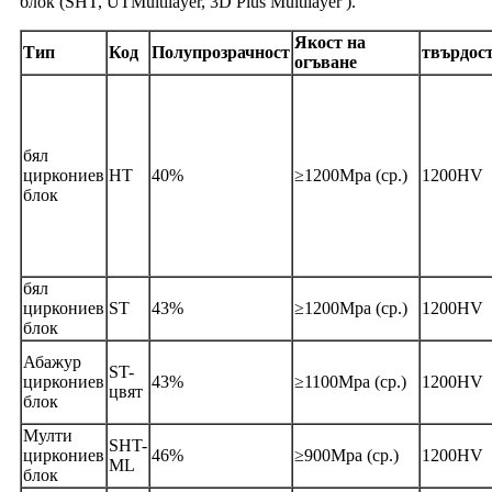
блок (SHT, UTMultilayer, 3D Plus Multilayer ).
Якост на
Тип
Код
Полупрозрачност
твърдос
огъване
бял
циркониев
HT
40%
≥1200Mpa (ср.)
1200HV
блок
бял
циркониев
ST
43%
≥1200Mpa (ср.)
1200HV
блок
Абажур
ST-
циркониев
43%
≥1100Mpa (ср.)
1200HV
цвят
блок
Мулти
SHT-
циркониев
46%
≥900Mpa (ср.)
1200HV
ML
блок