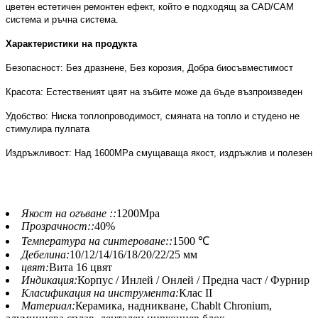
цветен естетичен ремонтен ефект, който е подходящ за CAD/CAM
система и ръчна система.
Характеристики на продукта
Безопасност: Без дразнене, Без корозия, Добра биосъвместимост
Красота: Естественият цвят на зъбите може да бъде възпроизведен
Удобство: Ниска топлопроводимост, смяната на топло и студено не
стимулира пулпата
Издръжливост: Над 1600MPa смущаваща якост, издръжлив и полезен
Якост на огъване ::
1200Mpa
Прозрачност::
40%
Температура на синтероване::
1500 ℃
Дебелина:
10/12/14/16/18/20/22/25 мм
цвят:
Вита 16 цвят
Индикация:
Корпус / Инлей / Онлей / Предна част / Фурнир
Класификация на инструмента:
Клас II
Материал:
Керамика, надникване, Chablt Chronium,