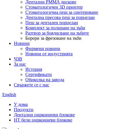
Дентални PMMA дискове
Стоматологичен 3D принтер
Стоматологична пещ за синтероване
Дентална пресова пещ за порцелан
Пещ за дентален порцелан
Комплект за полиране на зъби
Разтвор за боядисване на зъбите
Борери за фрезоване на зъби
Новини
Фирмени новини
Новини от индустрията
ЧЗВ
За нас
История
Сертификати
Обиколка на завода
Свържете се с нас
English
У дома
Продукти
Дентални циркониеви блокове
HT бели циркониеви блокове