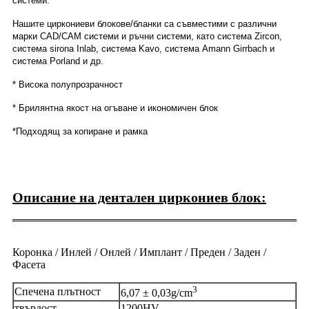
системи.
Нашите циркониеви блокове/бланки са съвместими с различни
марки CAD/CAM системи и ръчни системи, като система Zircon,
система sirona Inlab, система Kavo, система Amann Girrbach и
система Porland и др.
* Висока полупрозрачност
* Брилянтна якост на огъване и икономичен блок
*Подходящ за копиране и рамка
Описание на дентален циркониев блок:
Коронка / Инлей / Онлей / Имплант / Преден / Заден /
Фасета
3
Спечена плътност
6,07 ± 0,03g/cm
твърдост
1200HV