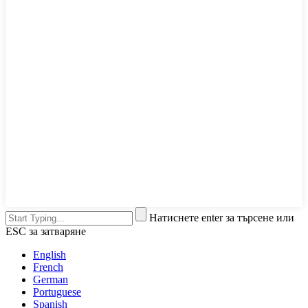
Натиснете enter за търсене или
ESC за затваряне
English
French
German
Portuguese
Spanish