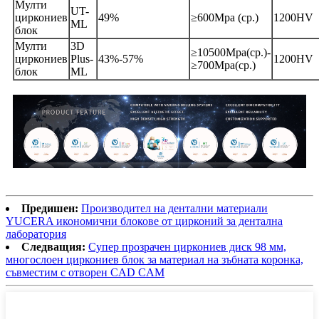
Мулти
UT-
циркониев
49%
≥600Mpa (ср.)
1200HV
ML
блок
Мулти
3D
≥10500Mpa(ср.)-
циркониев
Plus-
43%-57%
1200HV
≥700Mpa(ср.)
блок
ML
Предишен:
Производител на дентални материали
YUCERA икономични блокове от цирконий за дентална
лаборатория
Следващия:
Супер прозрачен циркониев диск 98 мм,
многослоен циркониев блок за материал на зъбната коронка,
съвместим с отворен CAD CAM