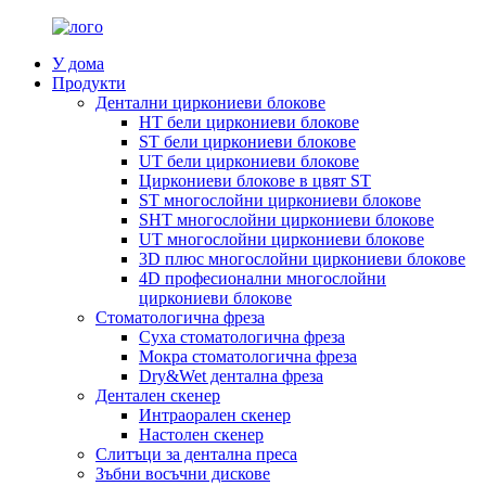
У дома
Продукти
Дентални циркониеви блокове
HT бели циркониеви блокове
ST бели циркониеви блокове
UT бели циркониеви блокове
Циркониеви блокове в цвят ST
ST многослойни циркониеви блокове
SHT многослойни циркониеви блокове
UT многослойни циркониеви блокове
3D плюс многослойни циркониеви блокове
4D професионални многослойни
циркониеви блокове
Стоматологична фреза
Суха стоматологична фреза
Мокра стоматологична фреза
Dry&Wet дентална фреза
Дентален скенер
Интраорален скенер
Настолен скенер
Слитъци за дентална преса
Зъбни восъчни дискове