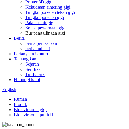
Printer 3D gigi
Kekuasaan sintering gigi
Tungku porselen tekan gigi
Tungku porselen gigi
Paket semir gigi
Solusi pewarnaan gigi
Bur penggilingan gigi
Berita
berita perusahaan
berita industri
Pertanyaan Umum
Tentang kami
Sejarah
Sertifikat
Tur Pabrik
Hubungi kami
English
Rumah
Produk
Blok zirkonia gigi
Blok zirkonia putih HT