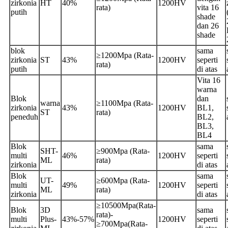
zirkonia
HT
40%
1200HV
rata)
vita 16
putih
shade
dan 26
shade
blok
sama
≥1200Mpa (Rata-
zirkonia
ST
43%
1200HV
seperti
rata)
putih
di atas
Vita 16
warna
Blok
dan
warna
≥1100Mpa (Rata-
zirkonia
43%
1200HV
BL1,
ST
rata)
peneduh
BL2,
BL3,
BL4
Blok
sama
SHT-
≥900Mpa (Rata-
multi
46%
1200HV
seperti
ML
rata)
zirkonia
di atas
Blok
sama
UT-
≥600Mpa (Rata-
multi
49%
1200HV
seperti
ML
rata)
zirkonia
di atas
≥10500Mpa(Rata-
Blok
3D
sama
rata)-
multi
Plus-
43%-57%
1200HV
seperti
≥700Mpa(Rata-