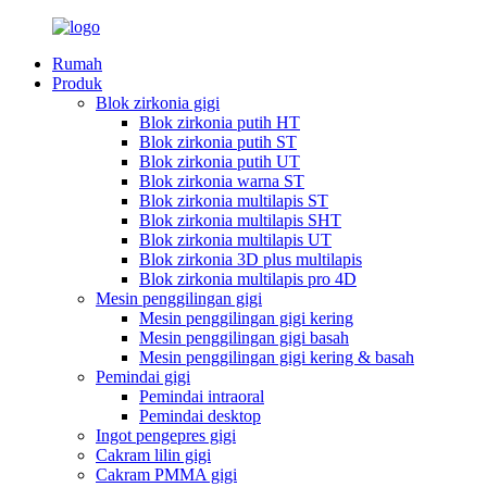
Rumah
Produk
Blok zirkonia gigi
Blok zirkonia putih HT
Blok zirkonia putih ST
Blok zirkonia putih UT
Blok zirkonia warna ST
Blok zirkonia multilapis ST
Blok zirkonia multilapis SHT
Blok zirkonia multilapis UT
Blok zirkonia 3D plus multilapis
Blok zirkonia multilapis pro 4D
Mesin penggilingan gigi
Mesin penggilingan gigi kering
Mesin penggilingan gigi basah
Mesin penggilingan gigi kering & basah
Pemindai gigi
Pemindai intraoral
Pemindai desktop
Ingot pengepres gigi
Cakram lilin gigi
Cakram PMMA gigi