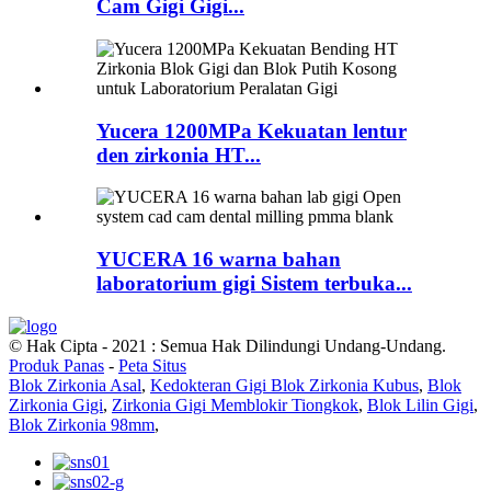
Cam Gigi Gigi...
Yucera 1200MPa Kekuatan lentur
den zirkonia HT...
YUCERA 16 warna bahan
laboratorium gigi Sistem terbuka...
© Hak Cipta - 2021 : Semua Hak Dilindungi Undang-Undang.
Produk Panas
-
Peta Situs
Blok Zirkonia Asal
,
Kedokteran Gigi Blok Zirkonia Kubus
,
Blok
Zirkonia Gigi
,
Zirkonia Gigi Memblokir Tiongkok
,
Blok Lilin Gigi
,
Blok Zirkonia 98mm
,