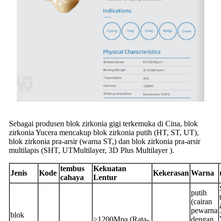
Sebagai produsen blok zirkonia gigi terkemuka di Cina, blok
zirkonia Yucera mencakup blok zirkonia putih (HT, ST, UT),
blok zirkonia pra-arsir (warna ST,) dan blok zirkonia pra-arsir
multilapis (SHT, UTMultilayer, 3D Plus Multilayer ).
tembus
Kekuatan
Jenis
Kode
Kekerasan
Warna
cahaya
Lentur
putih
(cairan
pewarna
blok
≥1200Mpa (Rata-
dengan