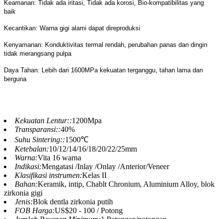
Keamanan: Tidak ada iritasi, Tidak ada korosi, Bio-kompatibilitas yang
baik
Kecantikan: Warna gigi alami dapat direproduksi
Kenyamanan: Konduktivitas termal rendah, perubahan panas dan dingin
tidak merangsang pulpa
Daya Tahan: Lebih dari 1600MPa kekuatan terganggu, tahan lama dan
berguna
Kekuatan Lentur::
1200Mpa
Transparansi::
40%
Suhu Sintering::
1500℃
Ketebalan:
10/12/14/16/18/20/22/25mm
Warna:
Vita 16 warna
Indikasi:
Mengatasi /Inlay /Onlay /Anterior/Veneer
Klasifikasi instrumen:
Kelas II
Bahan:
Keramik, intip, Chablt Chronium, Aluminium Alloy, blok
zirkonia gigi
Jenis:
Blok dentla zirkonia putih
FOB Harga:
US$20 - 100 / Potong