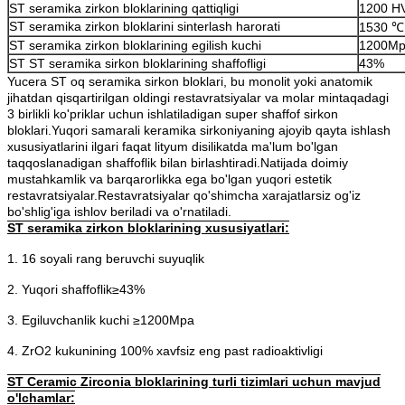
ST seramika zirkon bloklarining qattiqligi
1200 H
ST seramika zirkon bloklarini sinterlash harorati
1530 ℃ 
ST seramika zirkon bloklarining egilish kuchi
1200M
ST ST seramika sirkon bloklarining shaffofligi
43%
Yucera ST oq seramika sirkon bloklari, bu monolit yoki anatomik
jihatdan qisqartirilgan oldingi restavratsiyalar va molar mintaqadagi
3 birlikli ko'priklar uchun ishlatiladigan super shaffof sirkon
bloklari.Yuqori samarali keramika sirkoniyaning ajoyib qayta ishlash
xususiyatlarini ilgari faqat lityum disilikatda ma'lum bo'lgan
taqqoslanadigan shaffoflik bilan birlashtiradi.Natijada doimiy
mustahkamlik va barqarorlikka ega bo'lgan yuqori estetik
restavratsiyalar.Restavratsiyalar qo'shimcha xarajatlarsiz og'iz
bo'shlig'iga ishlov beriladi va o'rnatiladi.
ST seramika zirkon bloklarining xususiyatlari:
1. 16 soyali rang beruvchi suyuqlik
2. Yuqori shaffoflik≥43%
3. Egiluvchanlik kuchi ≥1200Mpa
4. ZrO2 kukunining 100% xavfsiz eng past radioaktivligi
ST Ceramic Zirconia bloklarining turli tizimlari uchun mavjud
o'lchamlar: