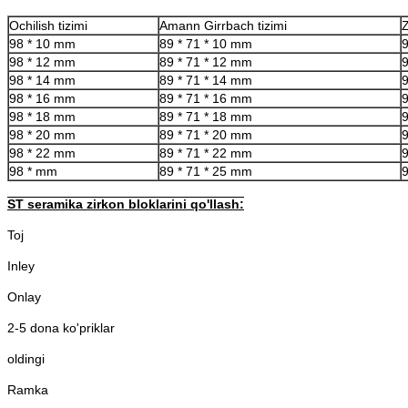
Ochilish tizimi
Amann Girrbach tizimi
Z
98 * 10 mm
89 * 71 * 10 mm
98 * 12 mm
89 * 71 * 12 mm
98 * 14 mm
89 * 71 * 14 mm
98 * 16 mm
89 * 71 * 16 mm
98 * 18 mm
89 * 71 * 18 mm
98 * 20 mm
89 * 71 * 20 mm
98 * 22 mm
89 * 71 * 22 mm
98 * mm
89 * 71 * 25 mm
ST seramika zirkon bloklarini qo'llash:
Toj
Inley
Onlay
2-5 dona ko'priklar
oldingi
Ramka