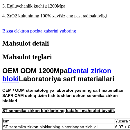
3. Egiluvchanlik kuchi ≥1200Mpa
4. ZrO2 kukunining 100% xavfsiz eng past radioaktivligi
Bizga elektron pochta xabarini yuboring
Mahsulot detali
Mahsulot teglari
OEM ODM 1200Mpa
Dental zirkon
bloki
Laboratoriya sarf materiallari
OEM / ODM stomatologiya laboratoriyasining sarf materiallari
SAPR CAM ochiq tizim tish toshlari uchun seramika zirkon
bloklari
ST seramika zirkon bloklarining batafsil mahsulot tavsifi
:
Ism
Yucera 
ST seramika zirkon bloklarining sinterlangan zichligi
6,07 ± 