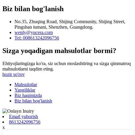
Biz bilan bog'lanish
No.35, Zhuqing Road, Shijing Community, Shijing Street,
Pingshan tumani, Shenzhen, Guangdong.
wenly@yucera.com
Tel: 008613242096756
Sizga yoqadigan mahsulotlar bormi?
Ehtiyojlaringizga ko'ra, siz uchun moslashtiring va sizga qimmatroq
mahsulotlarni taqdim eting.
hozir so'rov
Mahsulotlar
Yangiliklar
Biz haqimizda
Biz bilan bog'lanish
Email yuborish
8613242096756
x