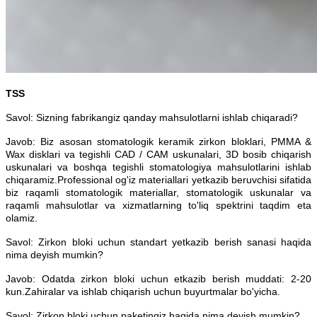
TSS
Savol: Sizning fabrikangiz qanday mahsulotlarni ishlab chiqaradi?
Javob: Biz asosan stomatologik keramik zirkon bloklari, PMMA &
Wax disklari va tegishli CAD / CAM uskunalari, 3D bosib chiqarish
uskunalari va boshqa tegishli stomatologiya mahsulotlarini ishlab
chiqaramiz.Professional og'iz materiallari yetkazib beruvchisi sifatida
biz raqamli stomatologik materiallar, stomatologik uskunalar va
raqamli mahsulotlar va xizmatlarning to'liq spektrini taqdim eta
olamiz.
Savol: Zirkon bloki uchun standart yetkazib berish sanasi haqida
nima deyish mumkin?
Javob: Odatda zirkon bloki uchun etkazib berish muddati: 2-20
kun.Zahiralar va ishlab chiqarish uchun buyurtmalar bo'yicha.
Savol: Zirkon bloki uchun paketingiz haqida nima deyish mumkin?