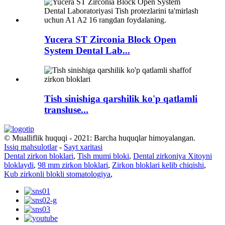
Yucera ST Zirconia Block Open
System Dental Lab...
Tish sinishiga qarshilik ko'p qatlamli
transluse...
© Mualliflik huquqi - 2021: Barcha huquqlar himoyalangan.
Issiq mahsulotlar
-
Sayt xaritasi
Dental zirkon bloklari
,
Tish mumi bloki
,
Dental zirkoniya Xitoyni
bloklaydi
,
98 mm zirkon bloklari
,
Zirkon bloklari kelib chiqishi
,
Kub zirkonli blokli stomatologiya
,