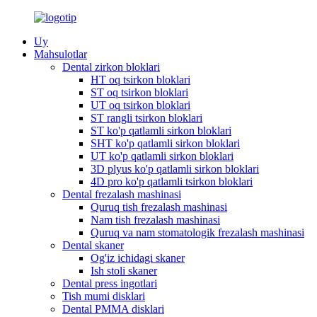
Uy
Mahsulotlar
Dental zirkon bloklari
HT oq tsirkon bloklari
ST oq tsirkon bloklari
UT oq tsirkon bloklari
ST rangli tsirkon bloklari
ST ko'p qatlamli sirkon bloklari
SHT ko'p qatlamli sirkon bloklari
UT ko'p qatlamli sirkon bloklari
3D plyus ko'p qatlamli sirkon bloklari
4D pro ko'p qatlamli tsirkon bloklari
Dental frezalash mashinasi
Quruq tish frezalash mashinasi
Nam tish frezalash mashinasi
Quruq va nam stomatologik frezalash mashinasi
Dental skaner
Og'iz ichidagi skaner
Ish stoli skaner
Dental press ingotlari
Tish mumi disklari
Dental PMMA disklari