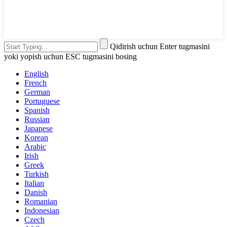
Qidirish uchun Enter tugmasini
yoki yopish uchun ESC tugmasini bosing
English
French
German
Portuguese
Spanish
Russian
Japanese
Korean
Arabic
Irish
Greek
Turkish
Italian
Danish
Romanian
Indonesian
Czech