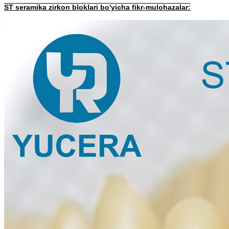
ST seramika zirkon bloklari bo'yicha fikr-mulohazalar: