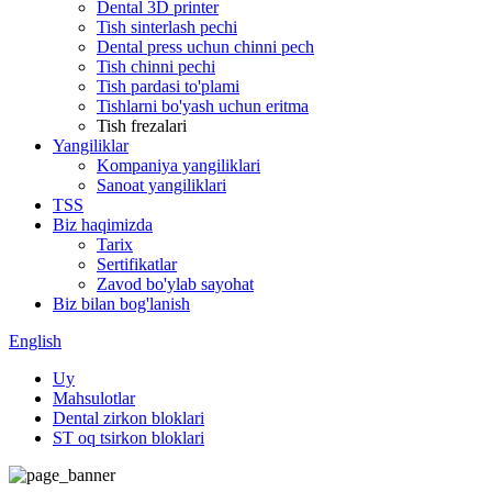
Dental 3D printer
Tish sinterlash pechi
Dental press uchun chinni pech
Tish chinni pechi
Tish pardasi to'plami
Tishlarni bo'yash uchun eritma
Tish frezalari
Yangiliklar
Kompaniya yangiliklari
Sanoat yangiliklari
TSS
Biz haqimizda
Tarix
Sertifikatlar
Zavod bo'ylab sayohat
Biz bilan bog'lanish
English
Uy
Mahsulotlar
Dental zirkon bloklari
ST oq tsirkon bloklari