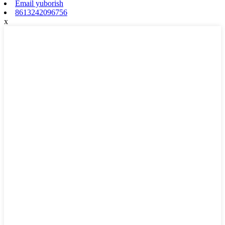
Email yuborish
8613242096756
x