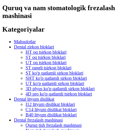
Quruq va nam stomatologik frezalash
mashinasi
Kategoriyalar
Mahsulotlar
Dental zirkon bloklari
HT oq tsirkon bloklari
ST oq tsirkon bloklari
UT oq tsirkon bloklari
ST rangli tsirkon bloklari
ST ko'p qatlamli sirkon bloklari
SHT ko'p qatlamli sirkon bloklari
UT ko'p qatlamli sirkon bloklari
3D plyus ko'p qatlamli sirkon bloklari
4D pro ko'p qatlamli tsirkon bloklari
Dental lityum disilikat
I12 lityum disilikat bloklari
C14 lityum disilikat bloklari
B40 lityum disilikat bloklari
Dental frezalash mashinasi
Quruq tish frezalash mashinasi