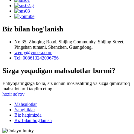
Biz bilan bog'lanish
No.35, Zhuqing Road, Shijing Community, Shijing Street,
Pingshan tumani, Shenzhen, Guangdong.
wenly@yucera.com
Tel: 008613242096756
Sizga yoqadigan mahsulotlar bormi?
Ehtiyojlaringizga ko'ra, siz uchun moslashtiring va sizga qimmatroq
mahsulotlarni taqdim eting.
hozir so'rov
Mahsulotlar
Yangiliklar
Biz haqimizda
Biz bilan bog'lanish