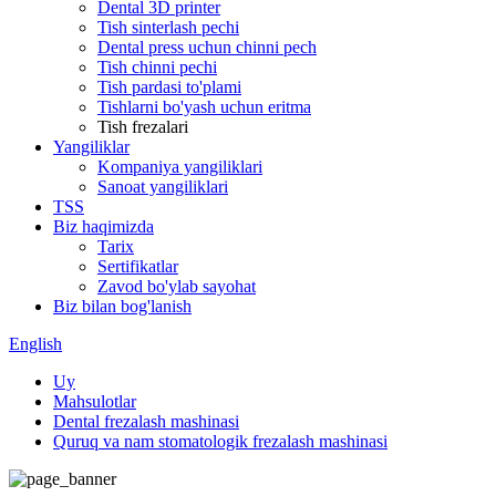
Dental 3D printer
Tish sinterlash pechi
Dental press uchun chinni pech
Tish chinni pechi
Tish pardasi to'plami
Tishlarni bo'yash uchun eritma
Tish frezalari
Yangiliklar
Kompaniya yangiliklari
Sanoat yangiliklari
TSS
Biz haqimizda
Tarix
Sertifikatlar
Zavod bo'ylab sayohat
Biz bilan bog'lanish
English
Uy
Mahsulotlar
Dental frezalash mashinasi
Quruq va nam stomatologik frezalash mashinasi