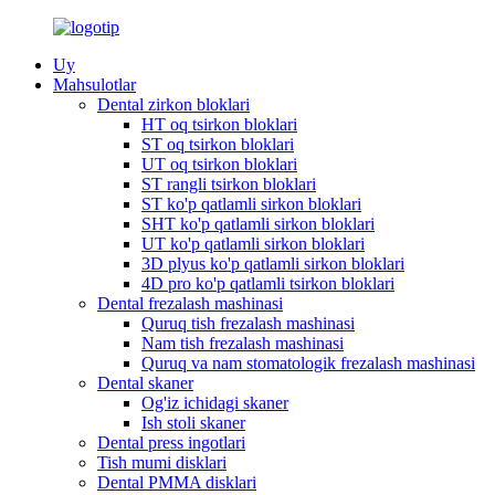
Uy
Mahsulotlar
Dental zirkon bloklari
HT oq tsirkon bloklari
ST oq tsirkon bloklari
UT oq tsirkon bloklari
ST rangli tsirkon bloklari
ST ko'p qatlamli sirkon bloklari
SHT ko'p qatlamli sirkon bloklari
UT ko'p qatlamli sirkon bloklari
3D plyus ko'p qatlamli sirkon bloklari
4D pro ko'p qatlamli tsirkon bloklari
Dental frezalash mashinasi
Quruq tish frezalash mashinasi
Nam tish frezalash mashinasi
Quruq va nam stomatologik frezalash mashinasi
Dental skaner
Og'iz ichidagi skaner
Ish stoli skaner
Dental press ingotlari
Tish mumi disklari
Dental PMMA disklari