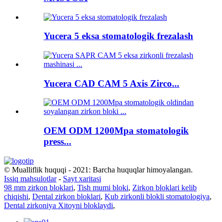
Yucera 5 eksa stomatologik frezalash
Yucera CAD CAM 5 Axis Zirco...
OEM ODM 1200Mpa stomatologik
press...
© Mualliflik huquqi - 2021: Barcha huquqlar himoyalangan.
Issiq mahsulotlar
-
Sayt xaritasi
98 mm zirkon bloklari
,
Tish mumi bloki
,
Zirkon bloklari kelib
chiqishi
,
Dental zirkon bloklari
,
Kub zirkonli blokli stomatologiya
,
Dental zirkoniya Xitoyni bloklaydi
,