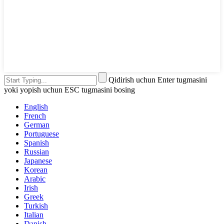
Qidirish uchun Enter tugmasini
yoki yopish uchun ESC tugmasini bosing
English
French
German
Portuguese
Spanish
Russian
Japanese
Korean
Arabic
Irish
Greek
Turkish
Italian
Danish