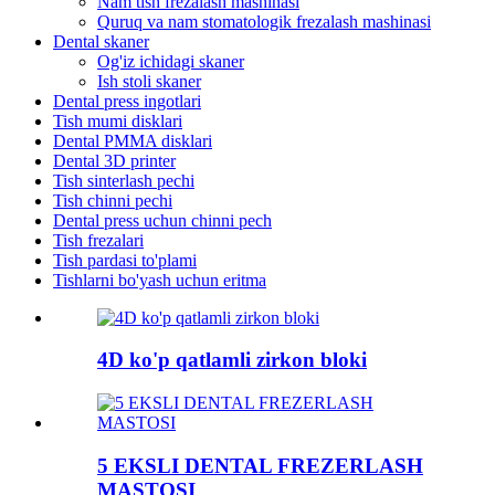
Nam tish frezalash mashinasi
Quruq va nam stomatologik frezalash mashinasi
Dental skaner
Og'iz ichidagi skaner
Ish stoli skaner
Dental press ingotlari
Tish mumi disklari
Dental PMMA disklari
Dental 3D printer
Tish sinterlash pechi
Tish chinni pechi
Dental press uchun chinni pech
Tish frezalari
Tish pardasi to'plami
Tishlarni bo'yash uchun eritma
4D ko'p qatlamli zirkon bloki
5 EKSLI DENTAL FREZERLASH
MASTOSI