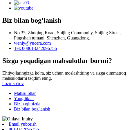
Biz bilan bog'lanish
No.35, Zhuqing Road, Shijing Community, Shijing Street,
Pingshan tumani, Shenzhen, Guangdong.
wenly@yucera.com
Tel: 008613242096756
Sizga yoqadigan mahsulotlar bormi?
Ehtiyojlaringizga ko'ra, siz uchun moslashtiring va sizga qimmatroq
mahsulotlarni taqdim eting.
hozir so'rov
Mahsulotlar
Yangiliklar
Biz haqimizda
Biz bilan bog'lanish
Email yuborish
8613242096756