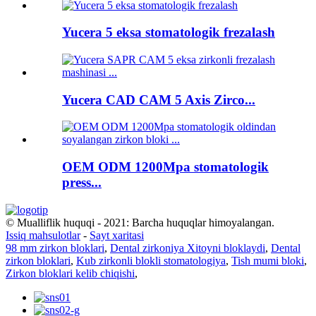
Yucera 5 eksa stomatologik frezalash
Yucera CAD CAM 5 Axis Zirco...
OEM ODM 1200Mpa stomatologik
press...
© Mualliflik huquqi - 2021: Barcha huquqlar himoyalangan.
Issiq mahsulotlar
-
Sayt xaritasi
98 mm zirkon bloklari
,
Dental zirkoniya Xitoyni bloklaydi
,
Dental
zirkon bloklari
,
Kub zirkonli blokli stomatologiya
,
Tish mumi bloki
,
Zirkon bloklari kelib chiqishi
,