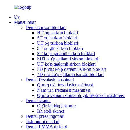
Uy
Mahsulotlar
Dental zirkon bloklari
HT oq tsirkon bloklari
ST oq tsirkon bloklari
UT oq tsirkon bloklari
ST rangli tsirkon bloklari
ST ko'p qatlamli sirkon bloklari
SHT ko'p qatlamli sirkon bloklari
UT ko'p qatlamli sirkon bloklari
3D plyus ko'p qatlamli sirkon bloklari
4D pro ko'p qatlamli tsirkon bloklari
Dental frezalash mashinasi
Quruq tish frezalash mashinasi
Nam tish frezalash mashinasi
Quruq va nam stomatologik frezalash mashinasi
Dental skaner
Og'iz ichidagi skaner
Ish stoli skaner
Dental press ingotlari
Tish mumi disklari
Dental PMMA disklari