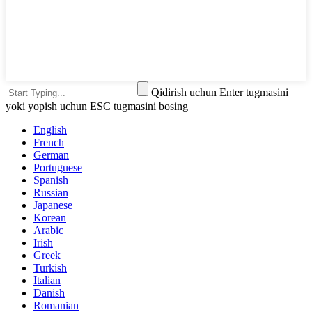
Qidirish uchun Enter tugmasini
yoki yopish uchun ESC tugmasini bosing
English
French
German
Portuguese
Spanish
Russian
Japanese
Korean
Arabic
Irish
Greek
Turkish
Italian
Danish
Romanian