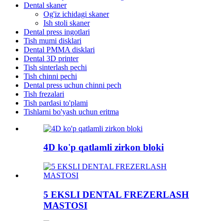
Dental skaner
Og'iz ichidagi skaner
Ish stoli skaner
Dental press ingotlari
Tish mumi disklari
Dental PMMA disklari
Dental 3D printer
Tish sinterlash pechi
Tish chinni pechi
Dental press uchun chinni pech
Tish frezalari
Tish pardasi to'plami
Tishlarni bo'yash uchun eritma
4D ko'p qatlamli zirkon bloki
5 EKSLI DENTAL FREZERLASH
MASTOSI