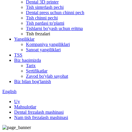
Dental 3D printer
Tish sinterlash pechi
Dental press uchun chinni pech
Tish chinni pechi
Tish pardasi to'plami
Tishlarni bo'yash uchun eritma
Tish frezalari
Yangiliklar
Kompaniya yangiliklari
Sanoat yangiliklari
TSS
Biz haqimizda
Tarix
Sertifikatlar
Zavod bo'ylab sayohat
Biz bilan bog'lanish
English
Uy
Mahsulotlar
Dental frezalash mashinasi
Nam tish frezalash mashinasi