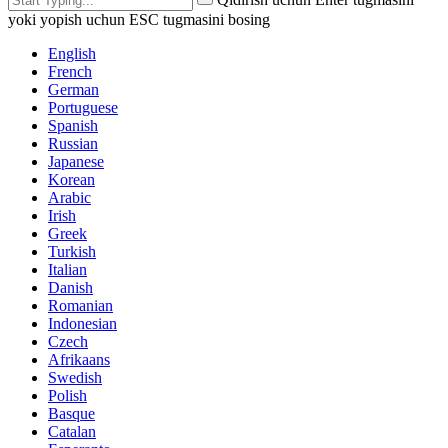
yoki yopish uchun ESC tugmasini bosing
English
French
German
Portuguese
Spanish
Russian
Japanese
Korean
Arabic
Irish
Greek
Turkish
Italian
Danish
Romanian
Indonesian
Czech
Afrikaans
Swedish
Polish
Basque
Catalan