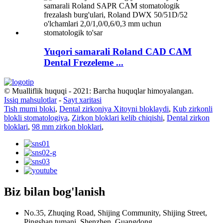
Yuqori samarali Roland CAD CAM
Dental Frezeleme ...
© Mualliflik huquqi - 2021: Barcha huquqlar himoyalangan.
Issiq mahsulotlar
-
Sayt xaritasi
Tish mumi bloki
,
Dental zirkoniya Xitoyni bloklaydi
,
Kub zirkonli
blokli stomatologiya
,
Zirkon bloklari kelib chiqishi
,
Dental zirkon
bloklari
,
98 mm zirkon bloklari
,
Biz bilan bog'lanish
No.35, Zhuqing Road, Shijing Community, Shijing Street,
Pingshan tumani, Shenzhen, Guangdong.