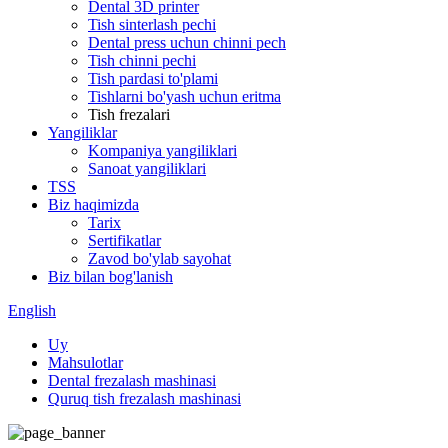
Dental 3D printer
Tish sinterlash pechi
Dental press uchun chinni pech
Tish chinni pechi
Tish pardasi to'plami
Tishlarni bo'yash uchun eritma
Tish frezalari
Yangiliklar
Kompaniya yangiliklari
Sanoat yangiliklari
TSS
Biz haqimizda
Tarix
Sertifikatlar
Zavod bo'ylab sayohat
Biz bilan bog'lanish
English
Uy
Mahsulotlar
Dental frezalash mashinasi
Quruq tish frezalash mashinasi