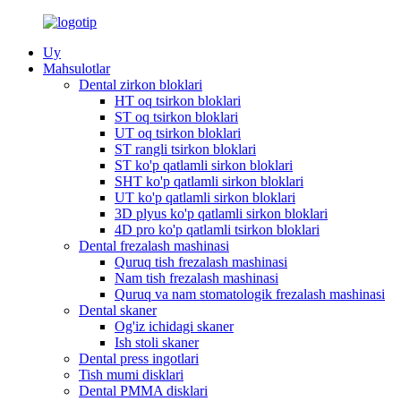
Uy
Mahsulotlar
Dental zirkon bloklari
HT oq tsirkon bloklari
ST oq tsirkon bloklari
UT oq tsirkon bloklari
ST rangli tsirkon bloklari
ST ko'p qatlamli sirkon bloklari
SHT ko'p qatlamli sirkon bloklari
UT ko'p qatlamli sirkon bloklari
3D plyus ko'p qatlamli sirkon bloklari
4D pro ko'p qatlamli tsirkon bloklari
Dental frezalash mashinasi
Quruq tish frezalash mashinasi
Nam tish frezalash mashinasi
Quruq va nam stomatologik frezalash mashinasi
Dental skaner
Og'iz ichidagi skaner
Ish stoli skaner
Dental press ingotlari
Tish mumi disklari
Dental PMMA disklari