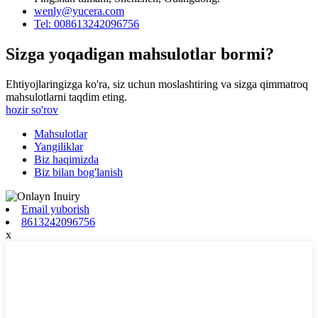
wenly@yucera.com
Tel: 008613242096756
Sizga yoqadigan mahsulotlar bormi?
Ehtiyojlaringizga ko'ra, siz uchun moslashtiring va sizga qimmatroq
mahsulotlarni taqdim eting.
hozir so'rov
Mahsulotlar
Yangiliklar
Biz haqimizda
Biz bilan bog'lanish
Email yuborish
8613242096756
x