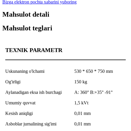
Bizga elektron pochta xabarini yuboring
Mahsulot detali
Mahsulot teglari
TEXNIK PARAMETR
Uskunaning o'lchami
530 * 650 * 750 mm
Og'irligi
150 kg
Aylanadigan eksa ish burchagi
A: 360° B:+35° -91°
Umumiy quvvat
1,5 kVt
Kesish aniqligi
0,01 mm
Asboblar jurnalining sig'imi
0,01 mm