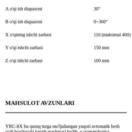
A o'qi ish diapazoni
30°
B o'qi ish diapazoni
0~360°
X o'qining ishchi zarbasi
110 (maksimal 400
Y o'qi ishchi zarbasi
150 mm
Z o'qi ishchi zarbasi
100 mm
MAHSULOT AVZUNLARI
YRC-8X bu quruq turga mo'ljallangan yuqori avtomatik besh
o'qli bog'lovchi kesish mashinasi bo'lib, u stomatologiya