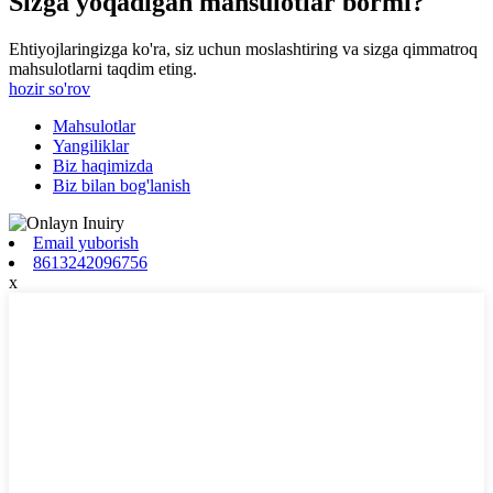
Sizga yoqadigan mahsulotlar bormi?
Ehtiyojlaringizga ko'ra, siz uchun moslashtiring va sizga qimmatroq
mahsulotlarni taqdim eting.
hozir so'rov
Mahsulotlar
Yangiliklar
Biz haqimizda
Biz bilan bog'lanish
Email yuborish
8613242096756
x