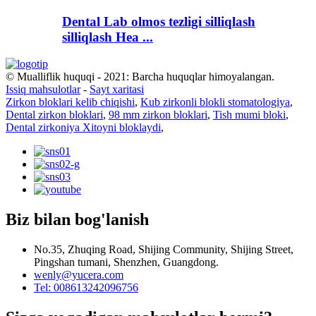
Dental Lab olmos tezligi silliqlash
silliqlash Hea ...
© Mualliflik huquqi - 2021: Barcha huquqlar himoyalangan.
Issiq mahsulotlar
-
Sayt xaritasi
Zirkon bloklari kelib chiqishi
,
Kub zirkonli blokli stomatologiya
,
Dental zirkon bloklari
,
98 mm zirkon bloklari
,
Tish mumi bloki
,
Dental zirkoniya Xitoyni bloklaydi
,
Biz bilan bog'lanish
No.35, Zhuqing Road, Shijing Community, Shijing Street,
Pingshan tumani, Shenzhen, Guangdong.
wenly@yucera.com
Tel: 008613242096756