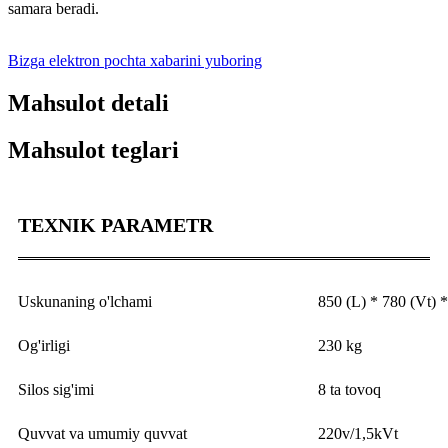
samara beradi.
Bizga elektron pochta xabarini yuboring
Mahsulot detali
Mahsulot teglari
TEXNIK PARAMETR
Uskunaning o'lchami
850 (L) * 780 (Vt) 
Og'irligi
230 kg
Silos sig'imi
8 ta tovoq
Quvvat va umumiy quvvat
220v/1,5kVt