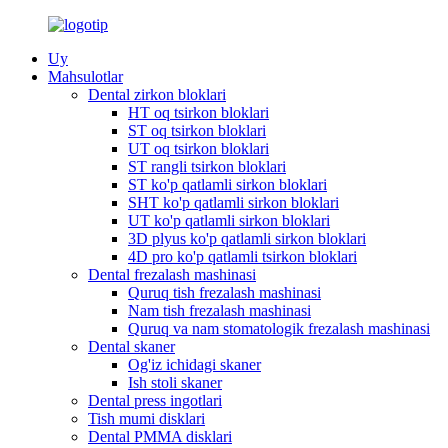
Uy
Mahsulotlar
Dental zirkon bloklari
HT oq tsirkon bloklari
ST oq tsirkon bloklari
UT oq tsirkon bloklari
ST rangli tsirkon bloklari
ST ko'p qatlamli sirkon bloklari
SHT ko'p qatlamli sirkon bloklari
UT ko'p qatlamli sirkon bloklari
3D plyus ko'p qatlamli sirkon bloklari
4D pro ko'p qatlamli tsirkon bloklari
Dental frezalash mashinasi
Quruq tish frezalash mashinasi
Nam tish frezalash mashinasi
Quruq va nam stomatologik frezalash mashinasi
Dental skaner
Og'iz ichidagi skaner
Ish stoli skaner
Dental press ingotlari
Tish mumi disklari
Dental PMMA disklari