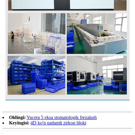
Oldingi:
Yucera 5 eksa stomatologik frezalash
Keyingisi:
4D ko'p qatlamli zirkon bloki