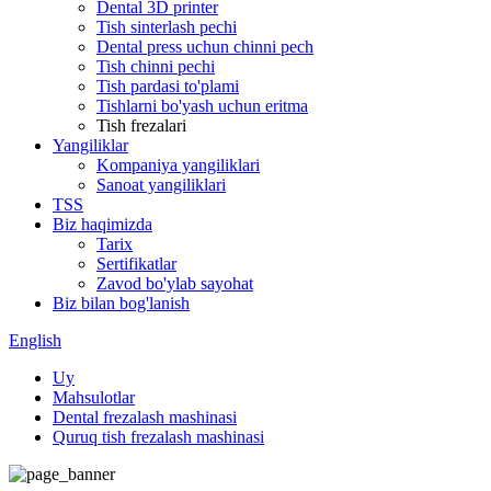
Dental 3D printer
Tish sinterlash pechi
Dental press uchun chinni pech
Tish chinni pechi
Tish pardasi to'plami
Tishlarni bo'yash uchun eritma
Tish frezalari
Yangiliklar
Kompaniya yangiliklari
Sanoat yangiliklari
TSS
Biz haqimizda
Tarix
Sertifikatlar
Zavod bo'ylab sayohat
Biz bilan bog'lanish
English
Uy
Mahsulotlar
Dental frezalash mashinasi
Quruq tish frezalash mashinasi