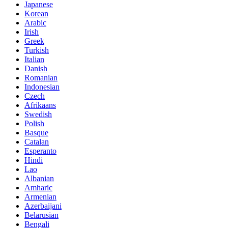
Japanese
Korean
Arabic
Irish
Greek
Turkish
Italian
Danish
Romanian
Indonesian
Czech
Afrikaans
Swedish
Polish
Basque
Catalan
Esperanto
Hindi
Lao
Albanian
Amharic
Armenian
Azerbaijani
Belarusian
Bengali