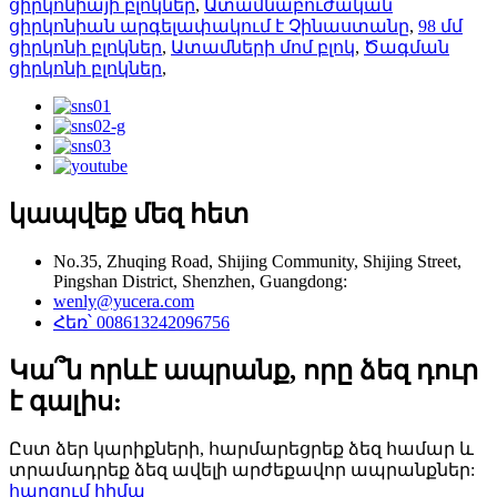
ցիրկոնիայի բլոկներ
,
Ատամնաբուժական
ցիրկոնիան արգելափակում է Չինաստանը
,
98 մմ
ցիրկոնի բլոկներ
,
Ատամների մոմ բլոկ
,
Ծագման
ցիրկոնի բլոկներ
,
կապվեք մեզ հետ
No.35, Zhuqing Road, Shijing Community, Shijing Street,
Pingshan District, Shenzhen, Guangdong:
wenly@yucera.com
Հեռ՝ 008613242096756
Կա՞ն որևէ ապրանք, որը ձեզ դուր
է գալիս:
Ըստ ձեր կարիքների, հարմարեցրեք ձեզ համար և
տրամադրեք ձեզ ավելի արժեքավոր ապրանքներ:
հարցում հիմա