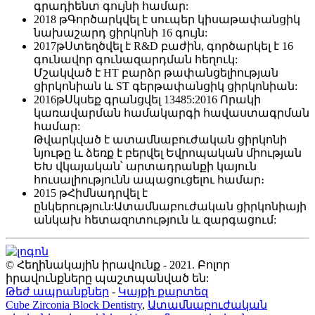
գրադիենտ գույնի համար:
2018 թ
Գործարկվել է սուպեր կիսաթափանցիկ
նախաշարդ ցիրկոնի 16 գույն:
2017թ
Ստեղծվել է R&D բաժին, գործարկել է 16
գունավոր գունազարդման հեղուկ:
Մշակված է HT բարձր թափանցելիության
ցիրկոնիան և ST գերթափանցիկ ցիրկոնիան:
2016թ
Սկսեք գրանցվել 13485:2016 Որակի
կառավարման համակարգի հավաստագրման
համար:
Թվարկված է ատամնաբուժական ցիրկոնի
նյութը և ձեռք է բերվել Եվրոպական միության
ԵԽ վկայական՝ արտադրանքի կայուն
հուսալիությունն ապացուցելու համար։
2015 թ
Հիմնադրվել է
ընկերություն:Ատամնաբուժական ցիրկոնիայի
անկախ հետազոտություն և զարգացում:
© Հեղինակային իրավունք - 2021. Բոլոր
իրավունքները պաշտպանված են:
Թեժ ապրանքներ
-
Կայքի քարտեզ
Cube Zirconia Block Dentistry
,
Ատամնաբուժական