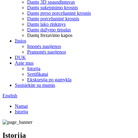
Dantų 3D spausdintuvas
Dantų sukepinimo krosnis
Dantų preso porcelianinė krosnis
Dantų porcelianinė krosnis
Dantų lako rinkinys
Dantų dažymo tirpalas
Dantų frezavimo kapos
žinios
Įmonės naujienos
Pramonės naujienos
DUK
Apie mus
Istorija
Sertifikatai
Ekskursija po gamyklą
Susisiekite su mumis
English
Namai
Istorija
Istorija