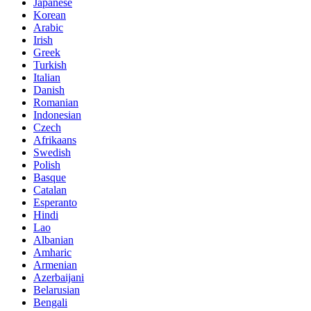
Japanese
Korean
Arabic
Irish
Greek
Turkish
Italian
Danish
Romanian
Indonesian
Czech
Afrikaans
Swedish
Polish
Basque
Catalan
Esperanto
Hindi
Lao
Albanian
Amharic
Armenian
Azerbaijani
Belarusian
Bengali