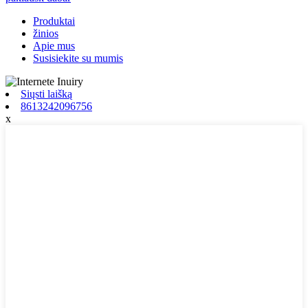
Produktai
žinios
Apie mus
Susisiekite su mumis
Siųsti laišką
8613242096756
x