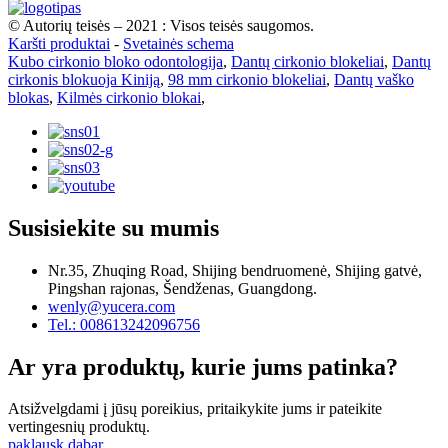
© Autorių teisės – 2021 : Visos teisės saugomos.
Karšti produktai
-
Svetainės schema
Kubo cirkonio bloko odontologija
,
Dantų cirkonio blokeliai
,
Dantų
cirkonis blokuoja Kiniją
,
98 mm cirkonio blokeliai
,
Dantų vaško
blokas
,
Kilmės cirkonio blokai
,
Susisiekite su mumis
Nr.35, Zhuqing Road, Shijing bendruomenė, Shijing gatvė,
Pingshan rajonas, Šendženas, Guangdong.
wenly@yucera.com
Tel.: 008613242096756
Ar yra produktų, kurie jums patinka?
Atsižvelgdami į jūsų poreikius, pritaikykite jums ir pateikite
vertingesnių produktų.
paklausk dabar