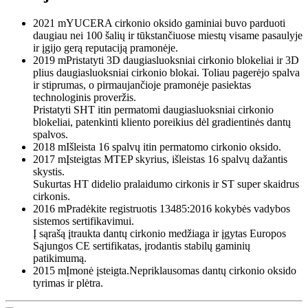
2021 m
YUCERA cirkonio oksido gaminiai buvo parduoti
daugiau nei 100 šalių ir tūkstančiuose miestų visame pasaulyje
ir įgijo gerą reputaciją pramonėje.
2019 m
Pristatyti 3D daugiasluoksniai cirkonio blokeliai ir 3D
plius daugiasluoksniai cirkonio blokai. Toliau pagerėjo spalva
ir stiprumas, o pirmaujančioje pramonėje pasiektas
technologinis proveržis.
Pristatyti SHT itin permatomi daugiasluoksniai cirkonio
blokeliai, patenkinti kliento poreikius dėl gradientinės dantų
spalvos.
2018 m
Išleista 16 spalvų itin permatomo cirkonio oksido.
2017 m
Įsteigtas MTEP skyrius, išleistas 16 spalvų dažantis
skystis.
Sukurtas HT didelio pralaidumo cirkonis ir ST super skaidrus
cirkonis.
2016 m
Pradėkite registruotis 13485:2016 kokybės vadybos
sistemos sertifikavimui.
Į sąrašą įtraukta dantų cirkonio medžiaga ir įgytas Europos
Sąjungos CE sertifikatas, įrodantis stabilų gaminių
patikimumą.
2015 m
Įmonė įsteigta.Nepriklausomas dantų cirkonio oksido
tyrimas ir plėtra.