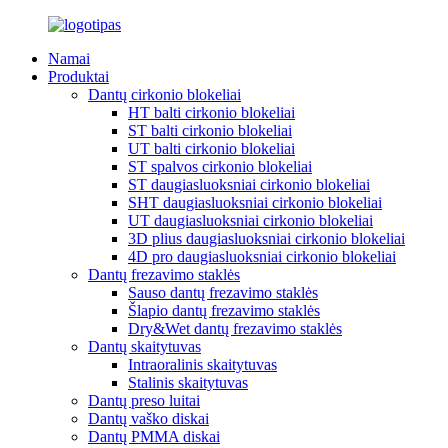
Namai
Produktai
Dantų cirkonio blokeliai
HT balti cirkonio blokeliai
ST balti cirkonio blokeliai
UT balti cirkonio blokeliai
ST spalvos cirkonio blokeliai
ST daugiasluoksniai cirkonio blokeliai
SHT daugiasluoksniai cirkonio blokeliai
UT daugiasluoksniai cirkonio blokeliai
3D plius daugiasluoksniai cirkonio blokeliai
4D pro daugiasluoksniai cirkonio blokeliai
Dantų frezavimo staklės
Sauso dantų frezavimo staklės
Šlapio dantų frezavimo staklės
Dry&Wet dantų frezavimo staklės
Dantų skaitytuvas
Intraoralinis skaitytuvas
Stalinis skaitytuvas
Dantų preso luitai
Dantų vaško diskai
Dantų PMMA diskai