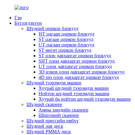
Гэр
Бүтээгдэхүүн
Шүдний циркон блокууд
HT цагаан циркон блокууд
ST цагаан циркон блокууд
UT цагаан циркон блокууд
ST өнгөт циркон блокууд
ST олон давхаргат циркон блокууд
SHT олон давхаргат циркон блокууд
UT олон давхаргат циркон блокууд
3D нэмэх олон давхаргат циркон блокууд
4D pro олон давхаргат циркон блокууд
Шүдний тээрэмдэх машин
Хуурай шүдний тээрэмдэх машин
Нойтон шүдний тээрэмдэх машин
Хуурай ба нойтон шүдний тээрэмдэх машин
Шүдний сканнер
Амны хөндийн сканнер
Ширээний сканнер
Шүдний прессийн ембүү
Шүдний лав диск
Шүдний PMMA диск