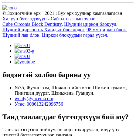
© Зохиогчийн эрх - 2021 : Бүх эрх хуулиар хамгаалагдсан.
Халуун бүтээгдэхүүн
-
Сайтын газрын зураг
Cube Circonia Block Dentistry
,
Шүдний циркон блокууд
,
Шүдний циркон нь Хятадыг блоклодог
,
98 мм циркон блок
,
Шүдний лав блок
,
Циркон блокуудын гарал үүсэл
,
бидэнтэй холбоо барина уу
№35, Жучин зам, Шижин нийгэмлэг, Шижин гудамж,
Пингшан дүүрэг, Шэньжэнь, Гуандун.
wenly@yucera.com
Утас: 008613242096756
Танд таалагддаг бүтээгдэхүүн бий юу?
Таны хэрэгцээнд нийцүүлэн өөрт тохируулан, илүү үнэ
цэнэтэй бүтээгдэхүүнээр хангана.