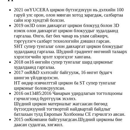
2021 он
YUCERA циркон бүтээгдэхүүн нь дэлхийн 100
гаруй улс орон, олон мянган хотод зарагдаж, салбартаа
сайн нэр хүндтэй болсон.
2019 он
3D олон давхаргат циркон блокууд болон 3D
нэмэх олон давхаргат циркон блокуудыг худалдаанд
гаргалаа. Өнгө, бат бөх чанар нь улам сайжирч,
тэргүүлэгч салбарт технологийн дэвшил гарсан.
SHT супер тунгалаг олон давхаргат циркон блокуудыг
худалдаанд гаргалаа. Шүдний градиент өнгөний талаарх
хэрэглэгчийн эрэлт хэрэгцээг хангана.
2018 он
16 өнгийн супер тунгалаг шард цирконыг
худалдаанд гаргалаа.
2017 он
R&D хэлтсийг байгуулж, 16 өнгөт будагч
шингэн үйлдвэрлэсэн.
HT өндөр нэвчилттэй циркон ба ST супер тунгалаг
цирконыг боловсруулсан.
2016 он
13485:2016 Чанарын удирдлагын тогтолцооны
гэрчилгээнд бүртгүүлж эхэлнэ.
Шүдний циркон материалыг жагсаасан бөгөөд
бүтээгдэхүүний тогтвортой найдвартай байдлыг
батлахын тулд Европын Холбооны CE гэрчилгээ авсан.
2015 он
Компани байгуулагдсан.Шүдний цирконы бие
даасан судалгаа, хөгжил.