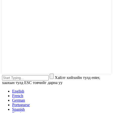
Хайлт хийхийн тулд enter,
хаахын тулд ESC товчийг дарна уу
English
French
German
Portuguese
Spanish