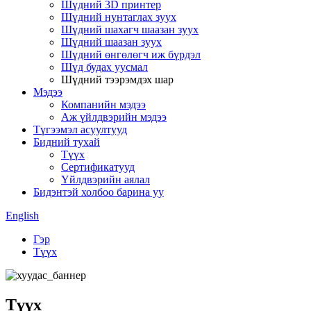
Шүдний 3D принтер
Шүдний нунтаглах зуух
Шүдний шахагч шаазан зуух
Шүдний шаазан зуух
Шүдний өнгөлөгч иж бүрдэл
Шүд будах уусмал
Шүдний тээрэмдэх шар
Мэдээ
Компанийн мэдээ
Аж үйлдвэрийн мэдээ
Түгээмэл асуултууд
Бидний тухай
Түүх
Сертификатууд
Үйлдвэрийн аялал
Бидэнтэй холбоо барина уу
English
Гэр
Түүх
Түүх