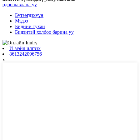
одоо лавлана уу
Бүтээгдэхүүн
Мэдээ
Бидний тухай
Бидэнтэй холбоо барина уу
И-мэйл илгээх
8613242096756
x