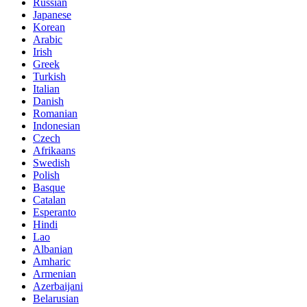
Russian
Japanese
Korean
Arabic
Irish
Greek
Turkish
Italian
Danish
Romanian
Indonesian
Czech
Afrikaans
Swedish
Polish
Basque
Catalan
Esperanto
Hindi
Lao
Albanian
Amharic
Armenian
Azerbaijani
Belarusian